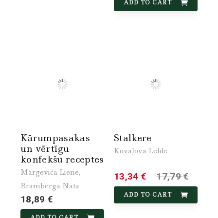
ADD TO CART
Kārumpasakas
Stalkere
un vērtīgu
Kovaļova Lelde
konfekšu receptes
Margeviča Liene,
13,34 €
17,79 €
Bramberga Nata
ADD TO CART
18,89 €
ADD TO CART