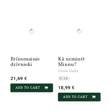
Brīnumainie
Kā uzminēt
dzīvnieki
Minnu?
Ozola Daila
21,69 €
18,99 €
ADD TO CART
ADD TO CART