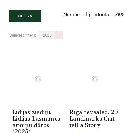
Number of products:
789
FILTERS
Selected filters:
2025
Lidijas ziediņi.
Riga revealed. 20
Lidijas Lasmanes
Landmarks that
atmiņu dārzs
tell a Story
(2025)