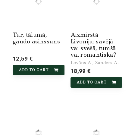
Tur, tālumā,
Aizmirstā
gaudo asinssuns
Livonija: savējā
vai svešā, tumšā
vai romantiskā?
12,59 €
Levāns A., Zanders A.
ADD TO CART
18,99 €
ADD TO CART