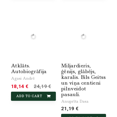
Atklāts.
Miljardieris,
Autobiogrāfija
ģēnijs, glābējs,
karalis. Bils Geitss
Agasi Andrē
un viņa centieni
18,14 €
24,19 €
pilnveidot
pasauli.
ADD TO CART
Anuprīta Dasa
21,19 €