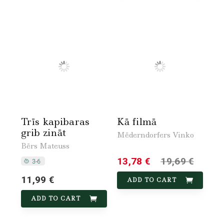
Trīs kapibaras
Kā filmā
grib zināt
Mēderndorfers Vinko
Bērs Mateuss
13,78 €
19,69 €
11,99 €
ADD TO CART
ADD TO CART