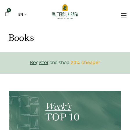
0
EN
Books
Register
and shop
20% cheaper