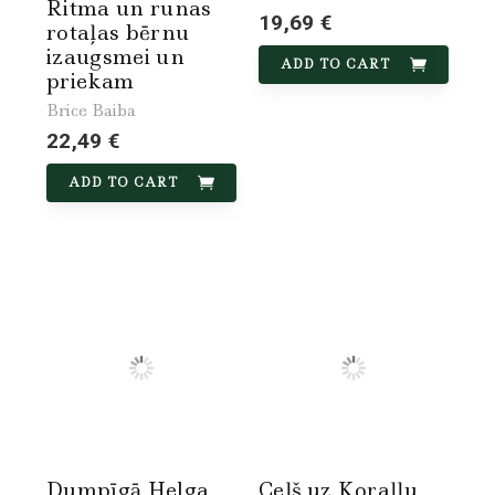
Ritma un runas
19,69 €
rotaļas bērnu
izaugsmei un
ADD TO CART
priekam
Brice Baiba
22,49 €
ADD TO CART
Dumpīgā Helga
Ceļš uz Koraļļu