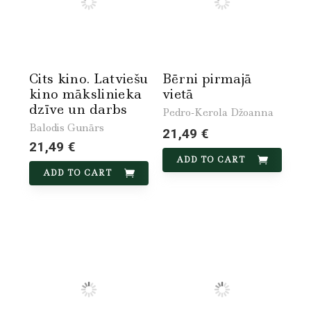
Cits kino. Latviešu
Bērni pirmajā
kino mākslinieka
vietā
dzīve un darbs
Pedro-Kerola Džoanna
Balodis Gunārs
21,49 €
21,49 €
ADD TO CART
ADD TO CART