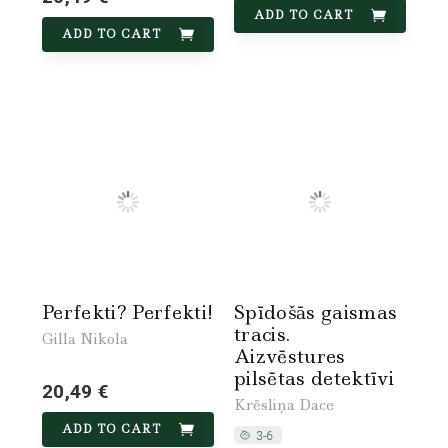
ADD TO CART
ADD TO CART
Perfekti? Perfekti!
Spīdošās gaismas
tracis.
Gilla Nikola
Aizvēstures
pilsētas detektīvi
20,49 €
Krēsliņa Dace
ADD TO CART