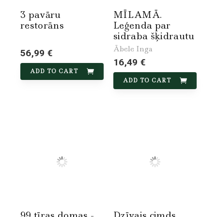
3 pavāru
MĪLAMĀ.
restorāns
Leģenda par
sidraba šķidrautu
Ābele Inga
56,99 €
16,49 €
ADD TO CART
ADD TO CART
99 tīras domas -
Dzīvais cimds