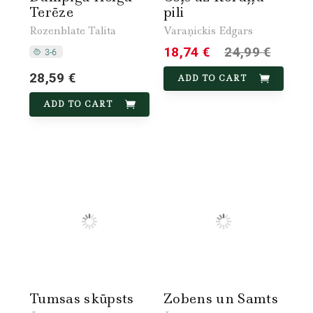
Terēze
pili
Rozenblate Talita
Varaņickis Edgars
18,74 €
24,99 €
28,59 €
ADD TO CART
ADD TO CART
Tumsas skūpsts
Zobens un Samts