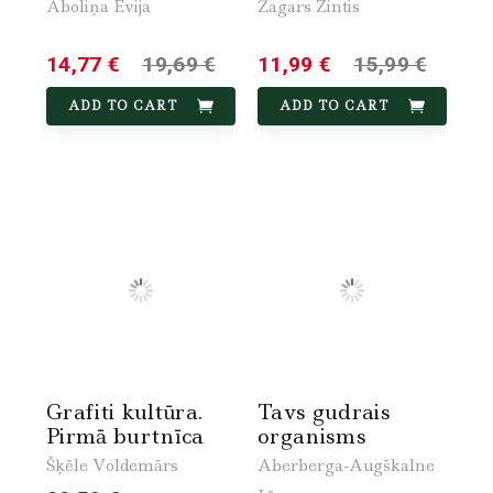
Āboliņa Evija
Žagars Zintis
14,77 €
19,69 €
11,99 €
15,99 €
ADD TO CART
ADD TO CART
Grafiti kultūra.
Tavs gudrais
Pirmā burtnīca
organisms
Šķēle Voldemārs
Aberberga-Augškalne