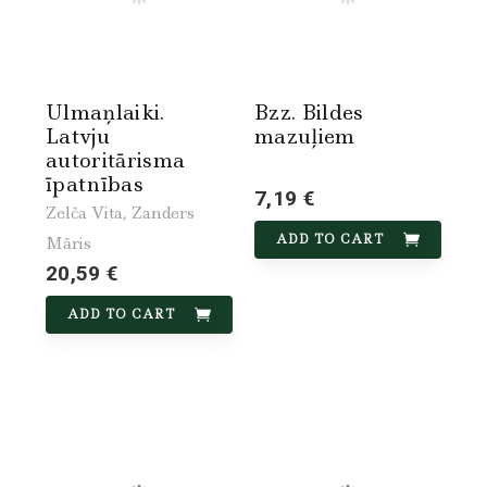
Ulmaņlaiki.
Bzz. Bildes
Latvju
mazuļiem
autoritārisma
īpatnības
7,19 €
Zelča Vita, Zanders
ADD TO CART
Māris
20,59 €
ADD TO CART