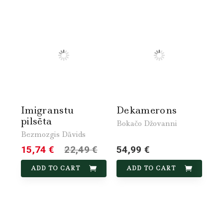
Imigranstu
Dekamerons
pilsēta
Bokačo Džovanni
Bezmozgis Dāvids
15,74 €
22,49 €
54,99 €
ADD TO CART
ADD TO CART