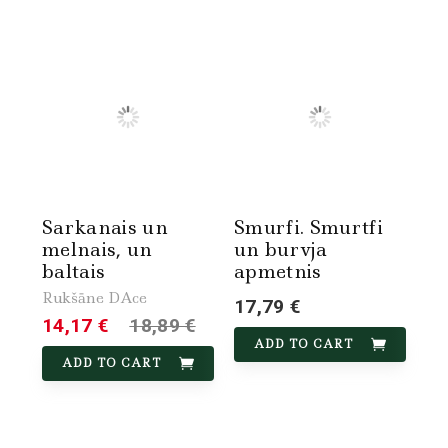
Sarkanais un
Smurfi. Smurtfi
melnais, un
un burvja
baltais
apmetnis
Rukšāne DAce
17,79 €
14,17 €
18,89 €
ADD TO CART
ADD TO CART