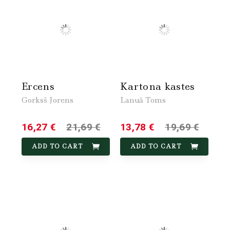
Ercens
Kartona kastes
Gorksš Jorens
Lanuā Toms
16,27 €
21,69 €
13,78 €
19,69 €
ADD TO CART
ADD TO CART