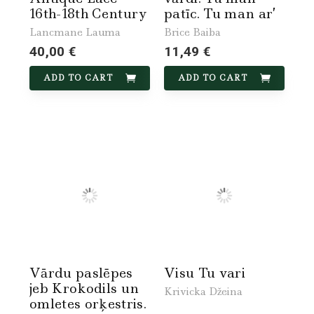
16th-18th Century
patīc. Tu man ar’
Lancmane Lauma
Brice Baiba
40,00 €
11,49 €
ADD TO CART
ADD TO CART
Vārdu paslēpes
Visu Tu vari
jeb Krokodils un
Krivicka Džeina
omletes orķestris.