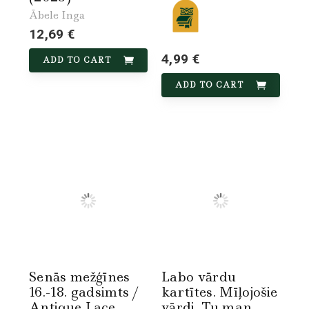
Ābele Inga
12,69 €
4,99 €
ADD TO CART
ADD TO CART
Senās mežģīnes
Labo vārdu
16.-18. gadsimts /
kartītes. Mīļojošie
Antique Lace
vārdi. Tu man