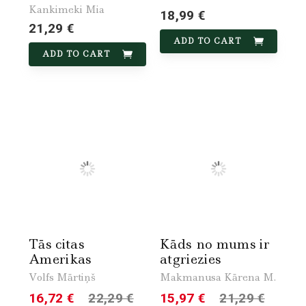
Kankimeki Mia
18,99 €
21,29 €
ADD TO CART
ADD TO CART
Tās citas
Kāds no mums ir
Amerikas
atgriezies
Volfs Mārtiņš
Makmanusa Kārena M.
16,72 €
22,29 €
15,97 €
21,29 €