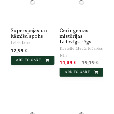
Superspējas un
Čeringemas
kāmīša spoks
mistērijas.
Izdevīgs rēgs
Lelde Jauja
Kostello Metjū, Ričardss
12,99 €
Nīls
ADD TO CART
14,39 €
19,19 €
ADD TO CART