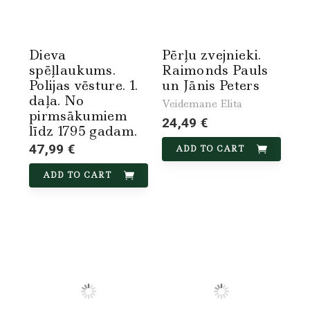
Dieva
Pērļu zvejnieki.
spēļlaukums.
Raimonds Pauls
Polijas vēsture. 1.
un Jānis Peters
daļa. No
Veidemane Elita
pirmsākumiem
24,49 €
līdz 1795 gadam.
47,99 €
ADD TO CART
ADD TO CART