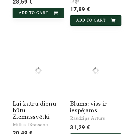
Līga
28,59 €
17,89 €
ADD TO CART
ADD TO CART
Lai katru dienu
Blūms: viss ir
būtu
iespējams
Ziemassvētki
Raudziņs Artūrs
Millija Džonsone
31,29 €
20,49 €