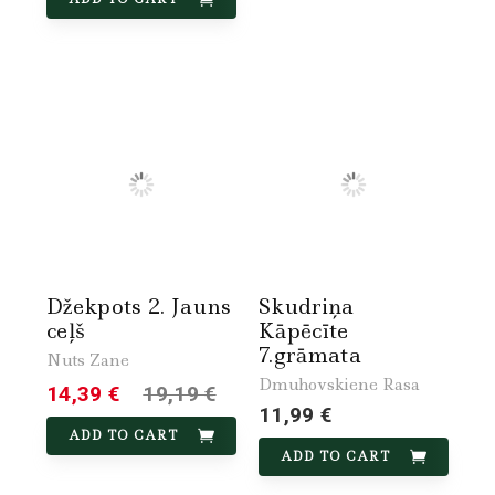
Džekpots 2. Jauns
Skudriņa
ceļš
Kāpēcīte
7.grāmata
Nuts Zane
Dmuhovskiene Rasa
14,39 €
19,19 €
11,99 €
ADD TO CART
ADD TO CART