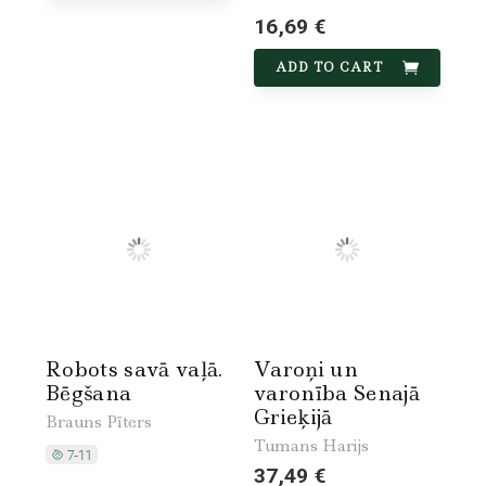
16,69 €
ADD TO CART
Robots savā vaļā.
Varoņi un
Bēgšana
varonība Senajā
Grieķijā
Brauns Pīters
Tumans Harijs
37,49 €