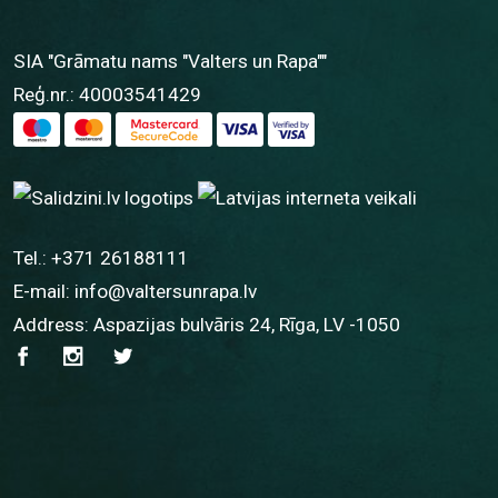
SIA "Grāmatu nams "Valters un Rapa""
Reģ.nr.: 40003541429
Tel.:
+371 26188111
E-mail:
info@valtersunrapa.lv
Address: Aspazijas bulvāris 24, Rīga, LV -1050