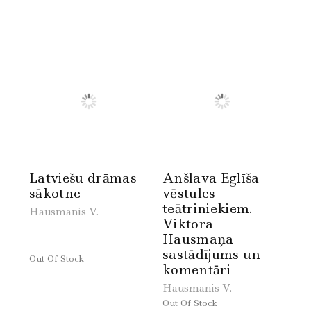
Latviešu drāmas
Anšlava Eglīša
sākotne
vēstules
teātriniekiem.
Hausmanis V.
Viktora
Hausmaņa
sastādījums un
Out Of Stock
komentāri
Hausmanis V.
Out Of Stock