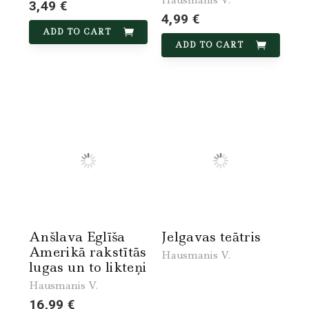
3,49 €
4,99 €
ADD TO CART
ADD TO CART
Anšlava Eglīša
Jelgavas teātris
Amerikā rakstītās
Hausmanis V.
lugas un to likteņi
Hausmanis V.
16,99 €