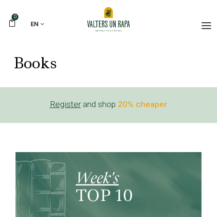
0
EN
Books
Register
and shop
20% cheaper