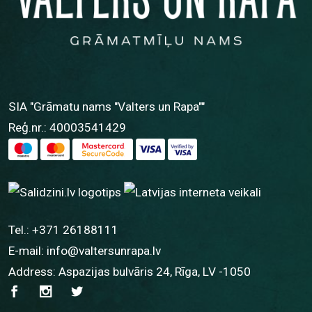
SIA "Grāmatu nams "Valters un Rapa""
Reģ.nr.: 40003541429
Tel.:
+371 26188111
E-mail:
info@valtersunrapa.lv
Address: Aspazijas bulvāris 24, Rīga, LV -1050