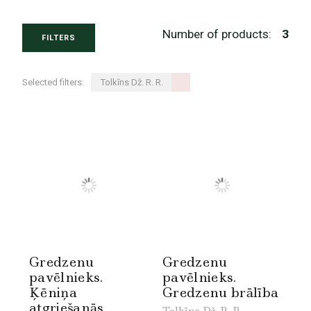
Number of products:
3
FILTERS
Selected filters:
Tolkīns Dž. R. R.
Gredzenu
Gredzenu
pavēlnieks.
pavēlnieks.
Ķēniņa
Gredzenu brālība
atgriešanās
Tolkīns Dž. R. R.