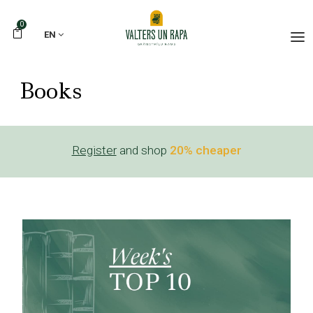
0
EN
Books
Register
and shop
20% cheaper