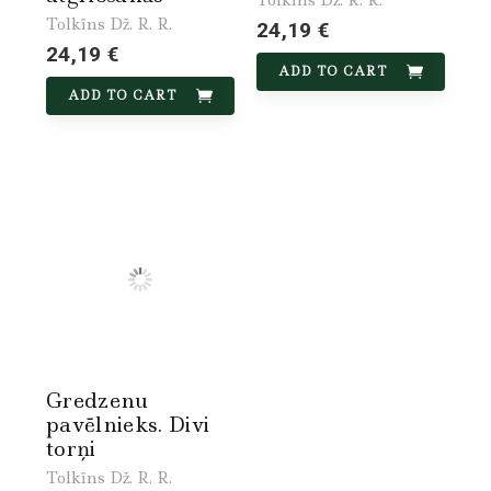
Tolkīns Dž. R. R.
24,19 €
24,19 €
ADD TO CART
ADD TO CART
Gredzenu
pavēlnieks. Divi
torņi
Tolkīns Dž. R. R.