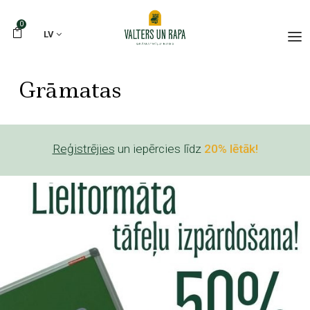
0
LV
Grāmatas
Reģistrējies
un iepērcies līdz
20% lētāk!