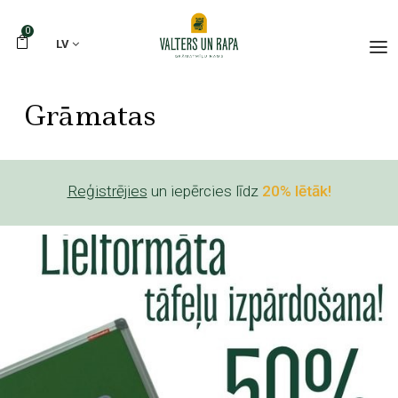
0
LV
Grāmatas
Reģistrējies
un iepērcies līdz
20% lētāk!