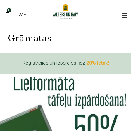
0
LV
Grāmatas
Reģistrējies
un iepērcies līdz
20% lētāk!