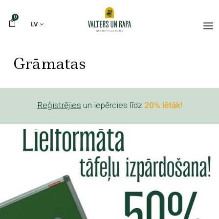
0
LV
Grāmatas
Reģistrējies
un iepērcies līdz
20% lētāk!