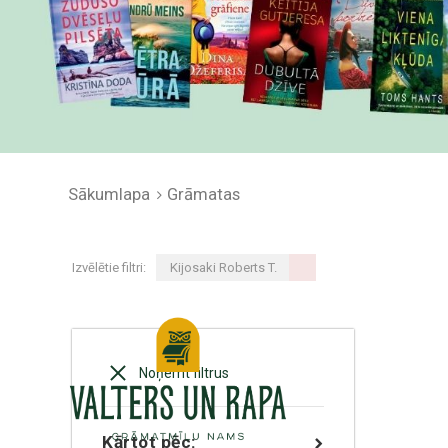
Sākumlapa
Grāmatas
Izvēlētie filtri:
Kijosaki Roberts T.
Noņemt filtrus
Kārtot pēc: