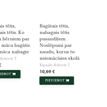
s tētis,
Bagātais tētis,
is tētis. Ko
nabagais tētis
m bērniem par
pusaudžiem.
 māca bagātie
Noslēpumi par
māca nabagie
naudu, kurus tu
neiemācīsies skolā
 Roberts T.
€
Kijosaki Roberts T.
10,69 €
VIENOT
PIEVIENOT