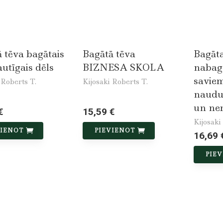
 tēva bagātais
Bagātā tēva
Bagātai
autīgais dēls
BIZNESA SKOLA
nabaga
savie
 Roberts T.
Kijosaki Roberts T.
naudu
un ne
€
15,59 €
Kijosaki
VIENOT
PIEVIENOT
16,69 
PIE