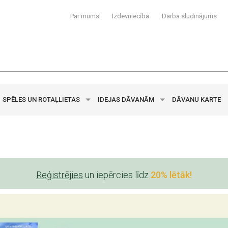
Par mums
Izdevniecība
Darba sludinājums
SPĒLES UN ROTAĻLIETAS
IDEJAS DĀVANĀM
DĀVANU KARTE
Reģistrējies
un iepērcies līdz
20% lētāk!