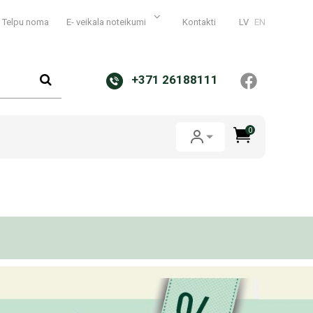
Telpu noma
E- veikala noteikumi
Kontakti
LV
EN
+371 26188111
0