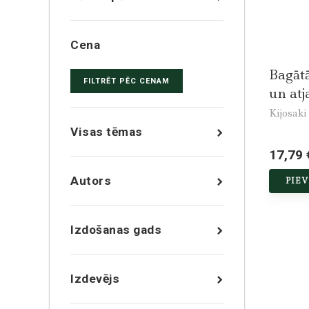
Cena
Bagātā
FILTRĒT PĒC CENAM
un atj
Kijosaki
Visas tēmas
17,79 
Autors
PIE
Izdošanas gads
Izdevējs