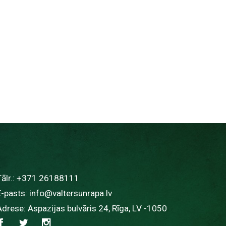
ālr.:
+371 26188111
E-pasts:
info@valtersunrapa.lv
Adrese: Aspazijas bulvāris 24, Rīga, LV -1050