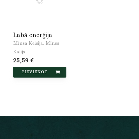
Labā enerģija
Mīnsa Keisija, Mīnss
Kalijs
25,59 €
PIEVIENOT