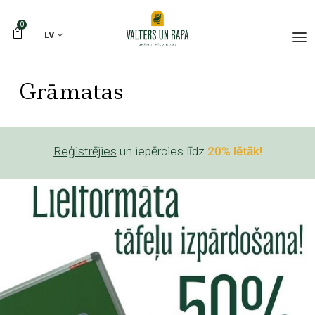
0
LV
Grāmatas
Reģistrējies
un iepērcies līdz
20% lētāk!