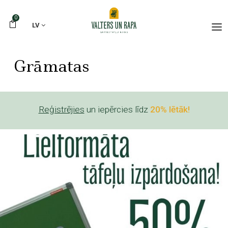
0
LV
Grāmatas
Reģistrējies
un iepērcies līdz
20% lētāk!