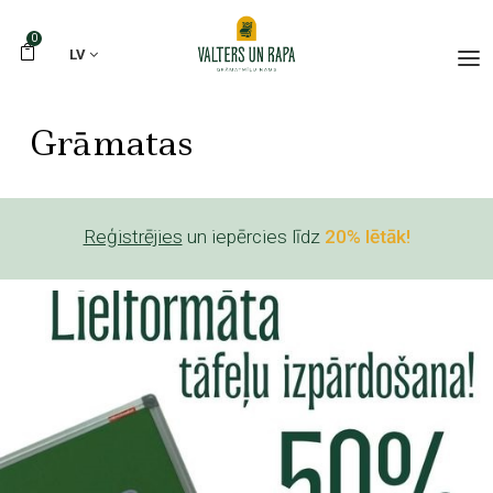
0
LV
Grāmatas
Reģistrējies
un iepērcies līdz
20% lētāk!