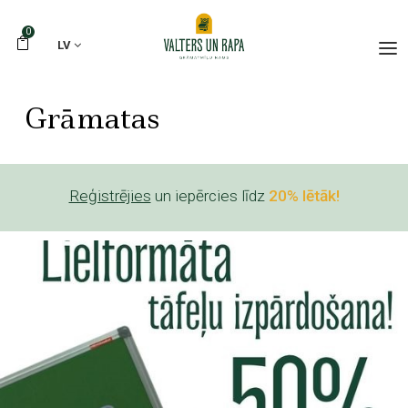
0
LV
Grāmatas
Reģistrējies
un iepērcies līdz
20% lētāk!