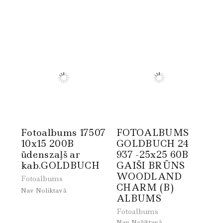
Fotoalbums 17507
FOTOALBUMS
10x15 200B
GOLDBUCH 24
ūdenszaļš ar
937 -25x25 60B
kab.GOLDBUCH
GAIŠI BRŪNS
WOODLAND
Fotoalbums
CHARM (B)
Nav Noliktavā
ALBUMS
Fotoalbums
Nav Noliktavā