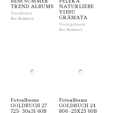
BĒŠS SUMMER
PELĒKA
TREND ALBUMS
NATURLIEBE
VIESU
Fotoalbums
GRĀMATA
Nav Noliktavā
Viesu grāmata
Nav Noliktavā
Fotoalbums
Fotoalbums
GOLDBUCH 27
GOLDBUCH 24
725- 30x31 60B
806 -25X25 60B