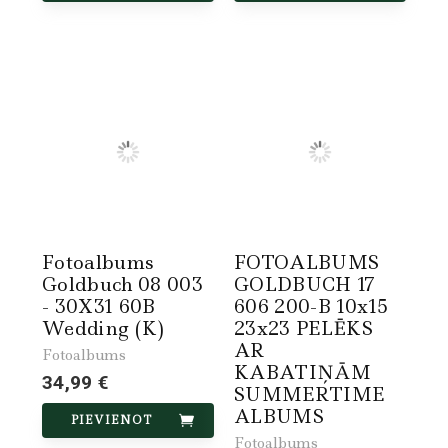
Fotoalbums
FOTOALBUMS
Goldbuch 08 003
GOLDBUCH 17
- 30X31 60B
606 200-B 10x15
Wedding (K)
23x23 PELĒKS
AR
Fotoalbums
KABATIŅĀM
34,99 €
SUMMERTIME
ALBUMS
PIEVIENOT
Fotoalbums