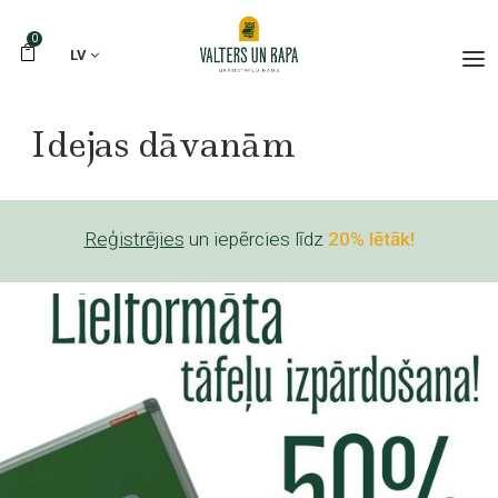
0
LV
Idejas dāvanām
Reģistrējies
un iepērcies līdz
20% lētāk!