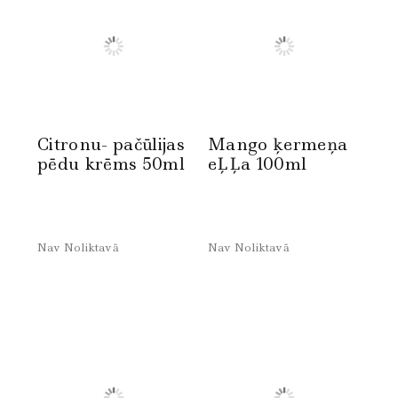
Citronu- pačūlijas
Mango ķermeņa
pēdu krēms 50ml
eĻĻa 100ml
Nav Noliktavā
Nav Noliktavā