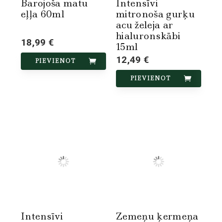
Barojoša matu
Intensīvi
eļļa 60ml
mitronoša gurķu
acu želeja ar
hialuronskābi
18,99 €
15ml
12,49 €
PIEVIENOT
PIEVIENOT
Intensīvi
Zemeņu ķermeņa