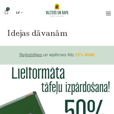
0
LV
Idejas dāvanām
Reģistrējies
un iepērcies līdz
20% lētāk!