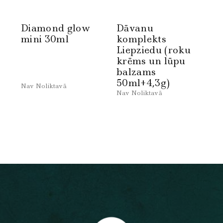
Diamond glow
Dāvanu
mini 30ml
komplekts
Liepziedu (roku
krēms un lūpu
balzams
50ml+4,3g)
Nav Noliktavā
Nav Noliktavā