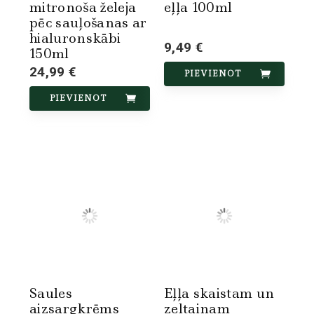
mitronoša želeja
eļļa 100ml
pēc sauļošanas ar
hialuronskābi
9,49 €
150ml
24,99 €
PIEVIENOT
PIEVIENOT
Saules
Eļļa skaistam un
aizsargkrēms
zeltainam