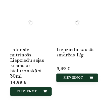
Intensīvi
Liepziedu sausās
mitrinošs
smaržas 12g
Liepziedu sejas
krēms ar
9,49 €
hialuronskābi
30ml
PIEVIENOT
14,99 €
PIEVIENOT