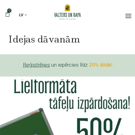
0
LV
Idejas dāvanām
Reģistrējies
un iepērcies līdz
20% lētāk!