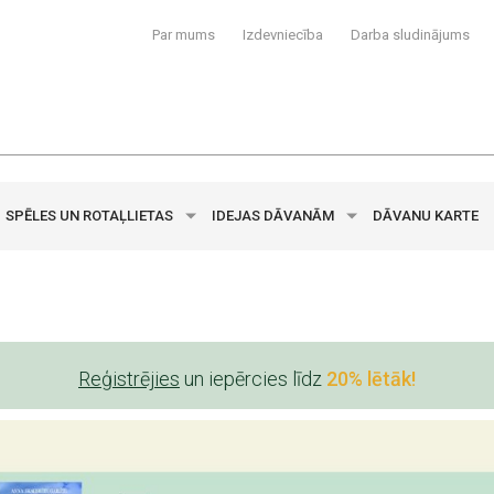
Par mums
Izdevniecība
Darba sludinājums
SPĒLES UN ROTAĻLIETAS
IDEJAS DĀVANĀM
DĀVANU KARTE
Reģistrējies
un iepērcies līdz
20% lētāk!