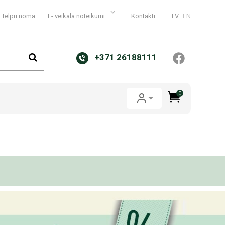
Telpu noma
E- veikala noteikumi
Kontakti
LV
EN
+371 26188111
0