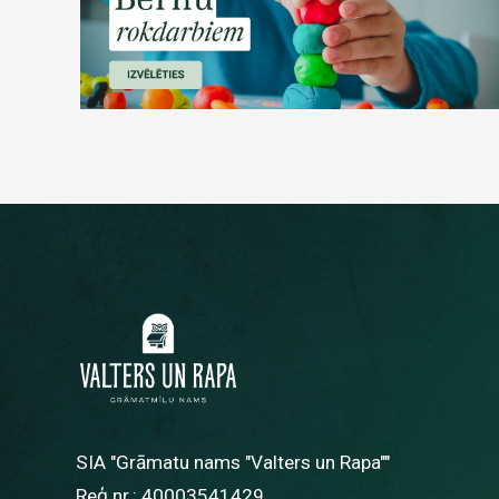
SIA "Grāmatu nams "Valters un Rapa""
Reģ.nr.: 40003541429