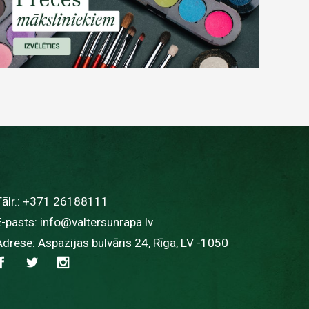
ālr.:
+371 26188111
E-pasts:
info@valtersunrapa.lv
Adrese: Aspazijas bulvāris 24, Rīga, LV -1050