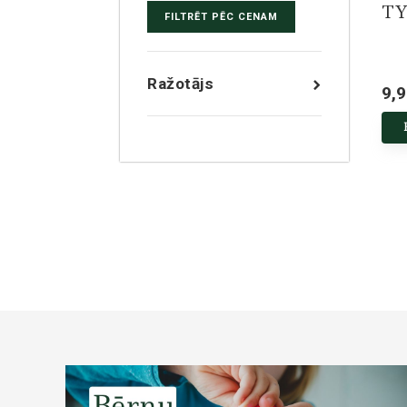
TY
FILTRĒT PĒC CENAM
Ražotājs
9,9