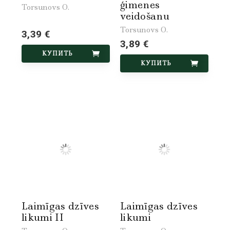
ģimenes
Torsunovs O.
veidošanu
Torsunovs O.
3,39 €
3,89 €
КУПИТЬ
КУПИТЬ
Laimīgas dzīves
Laimīgas dzīves
likumi II
likumi