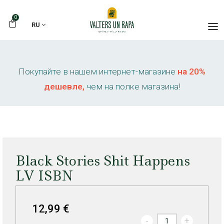
0
RU
Покупайте в нашем интернет-магазине
на 20%
дешевле,
чем на полке магазина!
Black Stories Shit Happens
LV ISBN
12,99 €
-
+