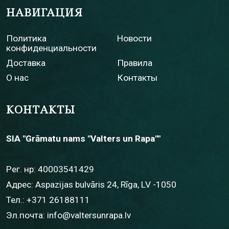
НАВИГАЦИЯ
Политика
Новости
конфиденциальности
Доставка
Правила
О нас
Контакты
КОНТАКТЫ
SIA "Grāmatu nams "Valters un Rapa""
Рег. нр: 40003541429
Адрес: Aspazijas bulvāris 24, Rīga, LV -1050
Тел.:
+371 26188111
Эл.почта:
info@valtersunrapa.lv