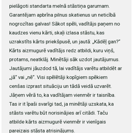
pielāgoti standarta melnā stāstiņa garumam.
Garantējam apbrīna pilnus skatienus un neticībā
nogrozītas galvas! Sākot spēli, vadītājs paņem no
kaudzes vienu kārti, skaļi izlasa stāstu, kas
uzrakstīts kārts priekšpusē, un jautā: „Kādēļ gan?“
Kārts aizmugurē vadītājs redz atbildi, kuru viņš,
protams, neatklāj. Minētāji sāk uzdot jautājumus.
Jautājumi jāuzdod tā, lai vadītājs varētu atbildēt ar
„jā“ vai „nē“. Visi spēlētāji kopīgiem spēkiem
cenšas izprast situāciju un tādā veidā uzvarēt.
Jāņem vērā to, ka vadītājam vienmēr ir taisnība.
Tas ir it īpaši svarīgi tad, ja minētāji uzskata, ka
stāsts varētu būt norisinājies arī citādi. Taču
atbilde kārts aizmugurē vienmēr ir vienīgais
pareizais stāsta atrisinājums.