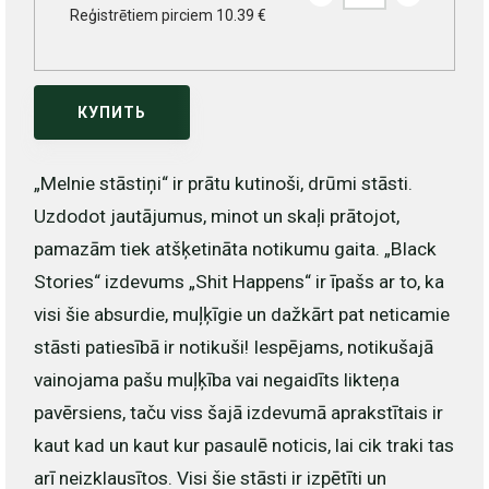
Reģistrētiem pirciem 10.39 €
КУПИТЬ
„Melnie stāstiņi“ ir prātu kutinoši, drūmi stāsti.
Uzdodot jautājumus, minot un skaļi prātojot,
pamazām tiek atšķetināta notikumu gaita. „Black
Stories“ izdevums „Shit Happens“ ir īpašs ar to, ka
visi šie absurdie, muļķīgie un dažkārt pat neticamie
stāsti patiesībā ir notikuši! Iespējams, notikušajā
vainojama pašu muļķība vai negaidīts likteņa
pavērsiens, taču viss šajā izdevumā aprakstītais ir
kaut kad un kaut kur pasaulē noticis, lai cik traki tas
arī neizklausītos. Visi šie stāsti ir izpētīti un