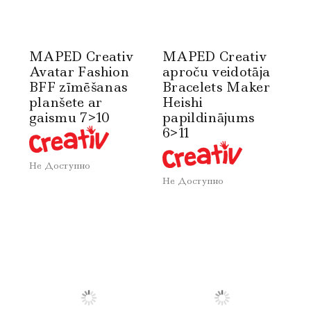
MAPED Creativ
MAPED Creativ
Avatar Fashion
aproču veidotāja
BFF zīmēšanas
Bracelets Maker
planšete ar
Heishi
gaismu 7>10
papildinājums
6>11
Не Доступно
Не Доступно