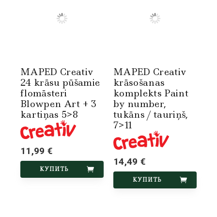
MAPED Creativ
MAPED Creativ
24 krāsu pūšamie
krāsošanas
flomāsteri
komplekts Paint
Blowpen Art + 3
by number,
kartiņas 5>8
tukāns / tauriņš,
7>11
11,99 €
14,49 €
КУПИТЬ
КУПИТЬ