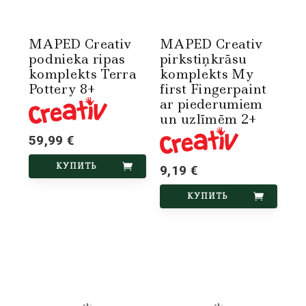
MAPED Creativ
MAPED Creativ
podnieka ripas
pirkstiņkrāsu
komplekts Terra
komplekts My
Pottery 8+
first Fingerpaint
ar piederumiem
un uzlīmēm 2+
59,99 €
КУПИТЬ
9,19 €
КУПИТЬ