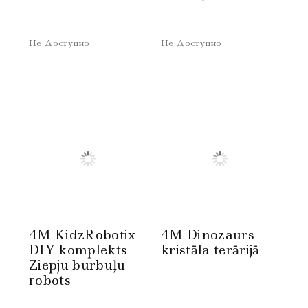
Не Доступно
Не Доступно
4M KidzRobotix
4M Dinozaurs
DIY komplekts
kristāla terārijā
Ziepju burbuļu
robots