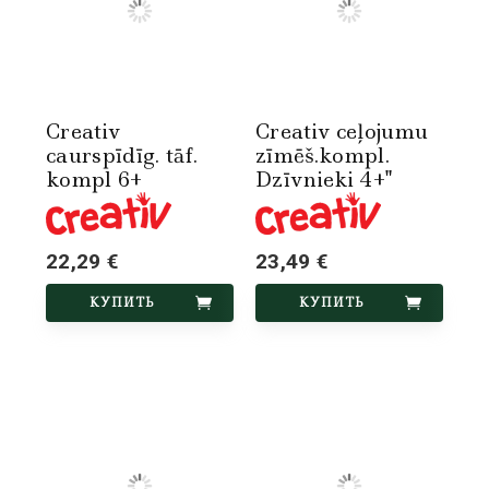
Creativ
Creativ ceļojumu
caurspīdīg. tāf.
zīmēš.kompl.
kompl 6+
Dzīvnieki 4+"
22,29 €
23,49 €
КУПИТЬ
КУПИТЬ