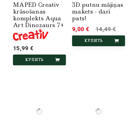
MAPED Creativ
3D putnu mājiņas
krāsošanas
makets - dari
komplekts Aqua
pats!
Art Dinozaurs 7+
9,00 €
14,49 €
КУПИТЬ
15,99 €
КУПИТЬ