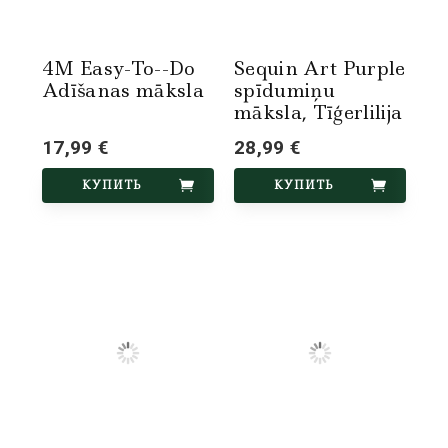
4M Easy-To--Do
Sequin Art Purple
Adīšanas māksla
spīdumiņu
māksla, Tīģerlilija
17,99 €
28,99 €
КУПИТЬ
КУПИТЬ