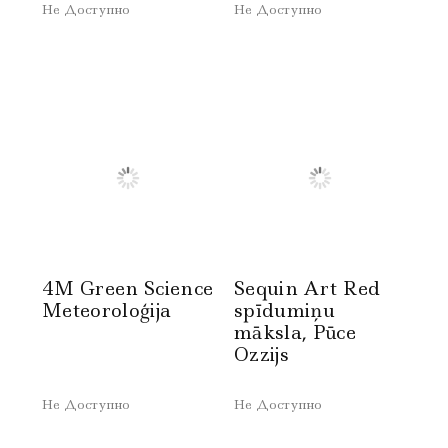
Не Доступно
Не Доступно
4M Green Science
Sequin Art Red
Meteoroloģija
spīdumiņu
māksla, Pūce
Ozzijs
Не Доступно
Не Доступно