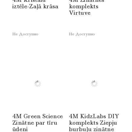
iztēle-Zaļā krāsa
komplekts
Virtuve
Не Доступно
Не Доступно
4M Green Science
4M KidzLabs DIY
Zinātne par tīru
komplekts Ziepju
ūdeni
burbuļu zinātne