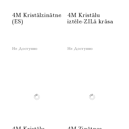
4M Kristālzinātne
4M Kristālu
(ES)
iztēle-ZILā krāsa
Не Доступно
Не Доступно
4M Kristālu
4M Zinātnes