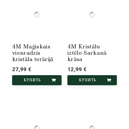
4M Maģiskais
4M Kristālu
vienradzis
iztēle-Sarkanā
kristāla terārijā
krāsa
27,99 €
12,99 €
КУПИТЬ
КУПИТЬ