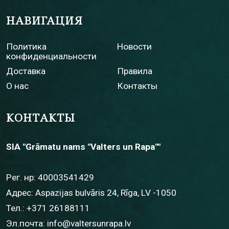
НАВИГАЦИЯ
Политика
Новости
конфиденциальности
Доставка
Правила
О нас
Контакты
КОНТАКТЫ
SIA "Grāmatu nams "Valters un Rapa""
Рег. нр: 40003541429
Адрес: Aspazijas bulvāris 24, Rīga, LV -1050
Тел.:
+371 26188111
Эл.почта:
info@valtersunrapa.lv