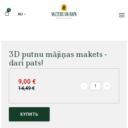
0
RU
3D putnu mājiņas makets -
dari pats!
9,00 €
-
+
14,49 €
КУПИТЬ