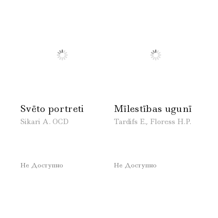
Svēto portreti
Mīlestības ugunī
Sikari A. OCD
Tardifs E., Floress H.P.
Не Доступно
Не Доступно