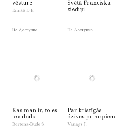
vēsture
Svētā Franciska
ziediņi
Ennšē D.E.
Не Доступно
Не Доступно
Kas man ir, to es
Par kristīgās
tev dodu
dzīves principiem
Bertona-Budē Š.
Vanags J.