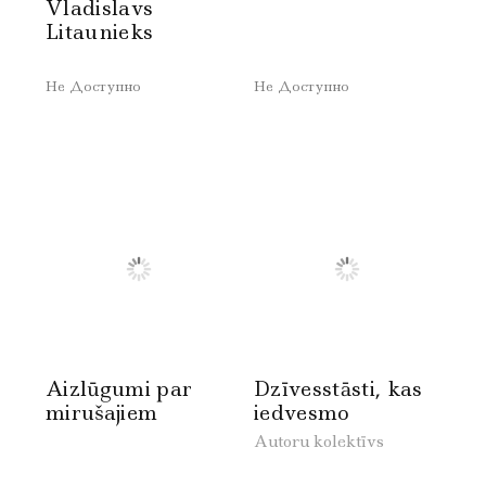
Vladislavs
Litaunieks
Не Доступно
Не Доступно
Aizlūgumi par
Dzīvesstāsti, kas
mirušajiem
iedvesmo
Autoru kolektīvs