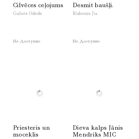
Cilvēces ceļojums
Desmit baušļi.
Galors Odeds
Rubenis Ju.
Не Доступно
Не Доступно
Priesteris un
Dieva kalps Jānis
moceklis
Mendriks MIC