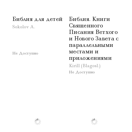
Библия для детей
Библия. Книги
Священного
Sokolov A.
Писания Ветхого
и Нового Завета с
параллельными
местами и
Не Доступно
приложениями
Kirill (Blagosl.)
Не Доступно