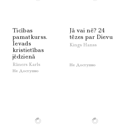
Ticības
Jā vai nē? 24
pamatkurss.
tēzes par Dievu
Ievads
Kings Hanss
kristietības
jēdzienā
Rāners Karls
Не Доступно
Не Доступно