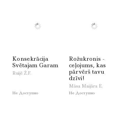
Konsekrācija
Rožukronis -
Svētajam Garam
ceļojums, kas
pārvērš tavu
Ruijē Ž.F.
dzīvi!
Māsa Maijāra E.
Не Доступно
Не Доступно