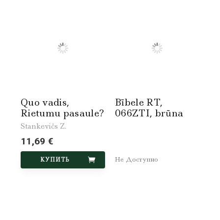
Quo vadis,
Bībele RT,
Rietumu pasaule?
066ZTI, brūna
Stankevičs Z.
11,69 €
Не Доступно
КУПИТЬ