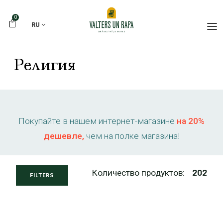
0
RU
Религия
Покупайте в нашем интернет-магазине
на 20%
дешевле,
чем на полке магазина!
Количество продуктов:
202
FILTERS