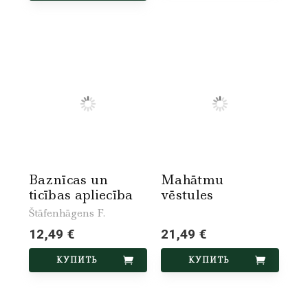
Baznīcas un
Mahātmu
ticības apliecība
vēstules
Štāfenhāgens F.
12,49 €
21,49 €
КУПИТЬ
КУПИТЬ