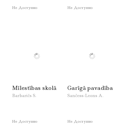
Не Доступно
Не Доступно
Mīlestības skolā
Garīgā pavadība
Barbaričs S.
Sančess-Leons A.
Не Доступно
Не Доступно