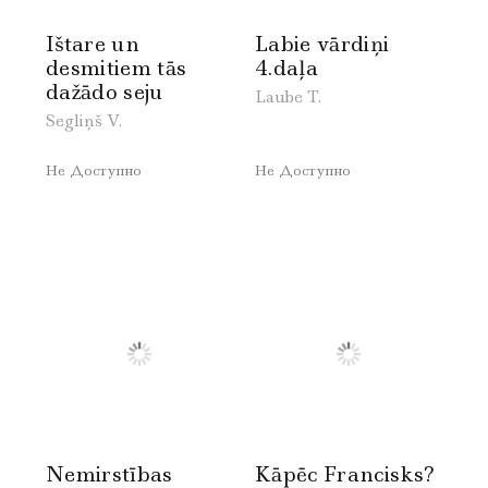
Ištare un
Labie vārdiņi
desmitiem tās
4.daļa
dažādo seju
Laube T.
Segliņš V.
Не Доступно
Не Доступно
Nemirstības
Kāpēc Francisks?