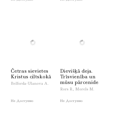
Četras sievietes
Dievišķā deja.
Kristus ciltskokā
Trīsvienība un
mūsu pārcenide
Belforda-Ulanova A.
Rors R., Morels M.
Не Доступно
Не Доступно