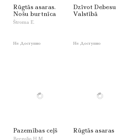
Rūgtās asaras.
Dzīvot Debesu
Nošu burtnīca
Valstībā
Štroma E.
Не Доступно
Не Доступно
Pazemības ceļš
Rūgtās asaras
Bergoljo H.M.