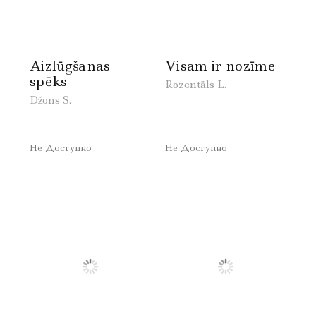
Aizlūgšanas
Visam ir nozīme
spēks
Rozentāls L.
Džons S.
Не Доступно
Не Доступно