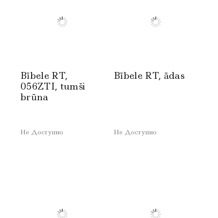
Bībele RT,
Bībele RT, ādas
056ZTI, tumši
brūna
Не Доступно
Не Доступно