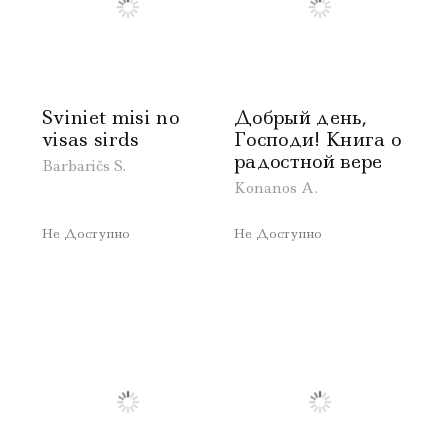
Sviniet misi no
Добрый день,
visas sirds
Господи! Книга о
радостной вере
Barbaričs S.
Konanos A.
Не Доступно
Не Доступно