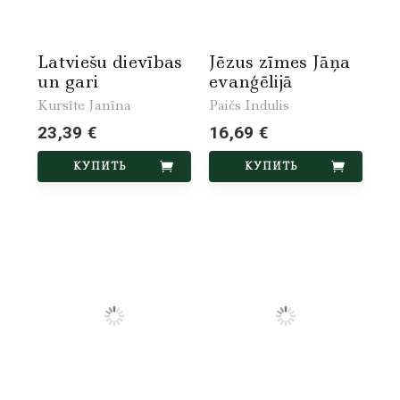
Latviešu dievības
Jēzus zīmes Jāņa
un gari
evanģēlijā
Kursīte Janīna
Paičs Indulis
23,39 €
16,69 €
КУПИТЬ
КУПИТЬ