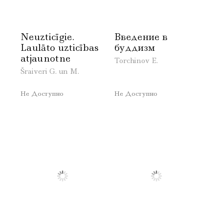
Neuzticīgie.
Введение в
Laulāto uzticības
буддизм
atjaunotne
Torchinov E.
Šraiveri G. un M.
Не Доступно
Не Доступно