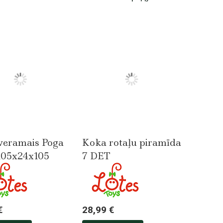
veramais Poga
Koka rotaļu piramīda
105x24x105
7 DET
€
28,99 €