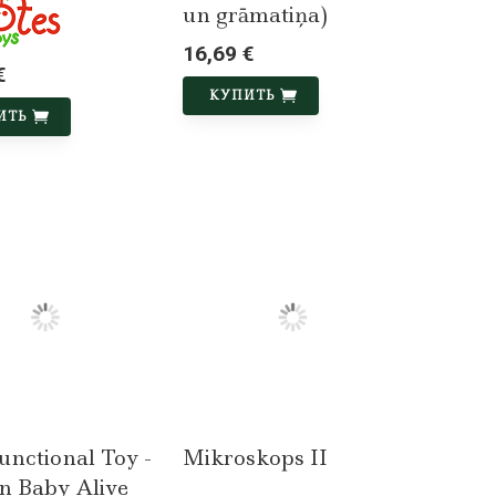
un grāmatiņa)
16,69 €
€
КУПИТЬ
ИТЬ
unctional Toy -
Mikroskops II
n Baby Alive