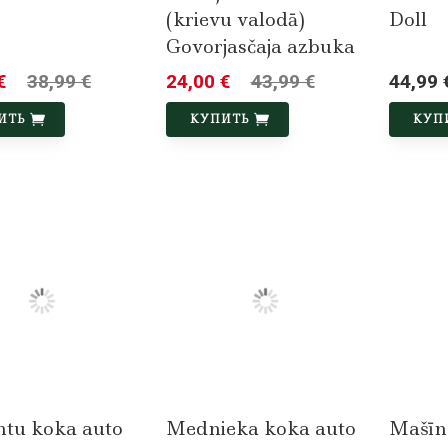
(krievu valodā)
Doll
Govorjasčaja azbuka
€
38,99 €
24,00 €
43,99 €
44,99 
ИТЬ
КУПИТЬ
КУП
ntu koka auto
Mednieka koka auto
Mašīn