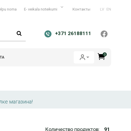
elpu noma
E- veikala noteikumi
Контакты
LV
EN
+371 26188111
0
ТА
лке магазина!
Количество продуктов:
91