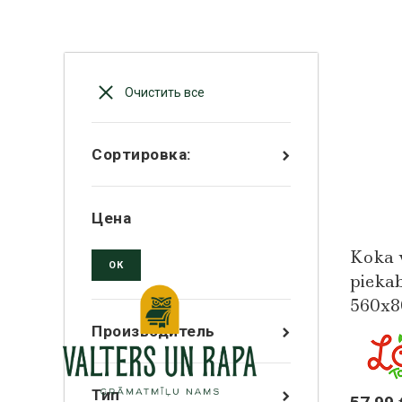
Очистить все
Сортировка:
Цена
Koka v
ОК
pieka
560x8
Производитель
Тип