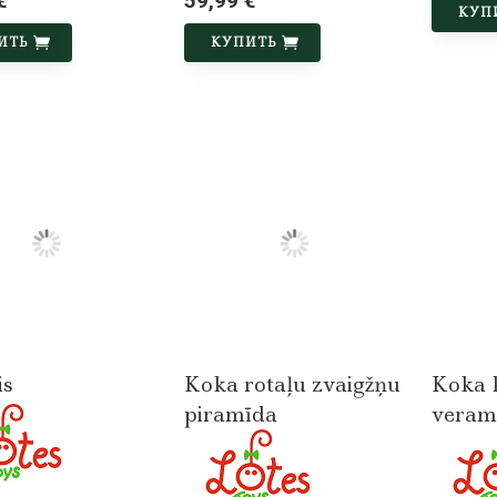
€
59,99 €
КУП
ИТЬ
КУПИТЬ
is
Koka rotaļu zvaigžņu
Koka 
piramīda
veram