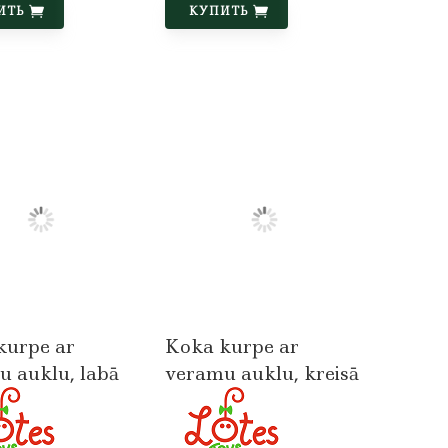
ИТЬ
КУПИТЬ
kurpe ar
Koka kurpe ar
u auklu, labā
veramu auklu, kreisā