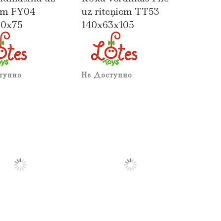
iem FY04
uz riteņiem TT53
50x75
140x63x105
тупно
Не Доступно