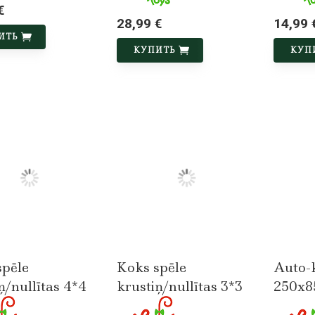
€
28,99 €
14,99 
ИТЬ
КУПИТЬ
КУП
spēle
Koks spēle
Auto-
ņ/nullītas 4*4
krustiņ/nullītas 3*3
250x8