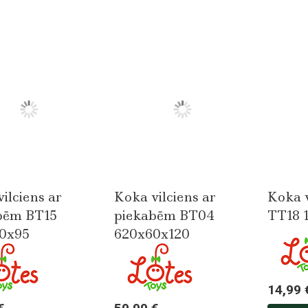
ilciens ar
Koka vilciens ar
Koka 
bēm BT15
piekabēm BT04
TT18 
0x95
620x60x120
14,99 