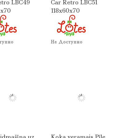
etro LBC49
Car Retro LBC51
0x70
118x60x70
тупно
Не Доступно
lidmašīna uz
Koka veramais Pīle