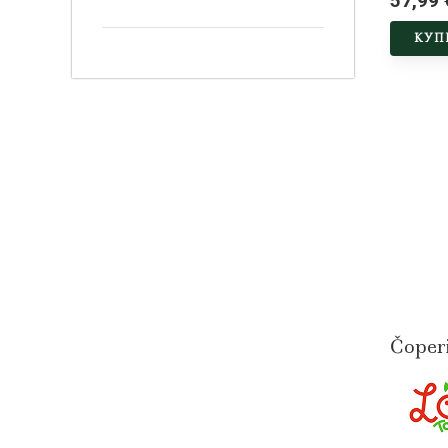
57,99 
КУП
Čoper