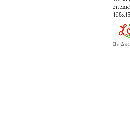
riteņ
195x1
Не Дос