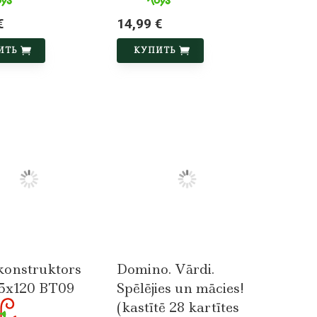
€
14,99 €
ИТЬ
КУПИТЬ
konstruktors
Domino. Vārdi.
5x120 BT09
Spēlējies un mācies!
(kastītē 28 kartītes