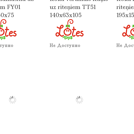
iem FY01
uz riteņiem TT51
riteņ
50x75
140x63x105
195x1
тупно
Не Доступно
Не Дос