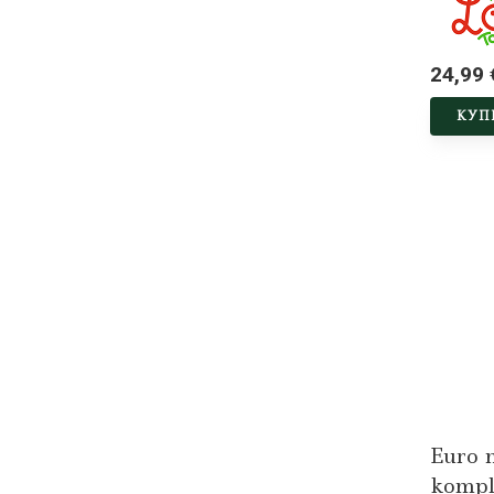
24,99 
КУП
Euro 
kompl