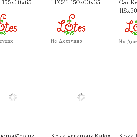
 155x60x65
LFC22 150x60x65
Car R
118x6
тупно
Не Доступно
Не Дос
lidmašīna uz
Koka veramais Kaķis
Koka 