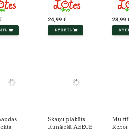
€
24,99 €
28,99 
ИТЬ
КУПИТЬ
КУП
naudas
Skaņu plakāts
Multif
ekts
Runājošā ĀBECE
Rebor