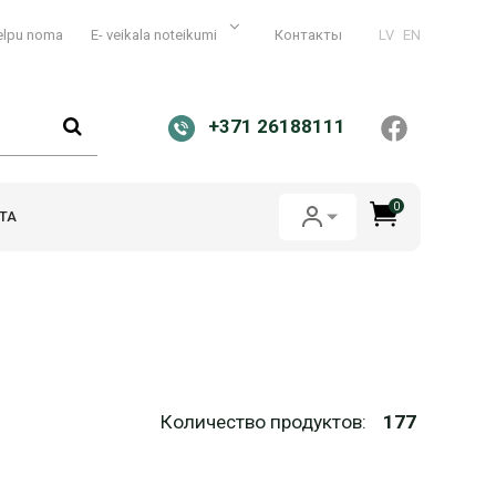
elpu noma
E- veikala noteikumi
Контакты
LV
EN
+371 26188111
0
ТА
Количество продуктов:
177