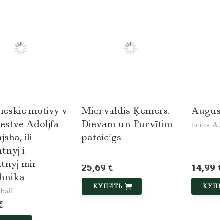
heskie motivy v
Miervaldis Ķemers.
Augus
estve Adoljfa
Dievam un Purvītim
Leitis A.
sha, ili
pateicīgs
tnyj i
tnyj mir
25,69 €
14,99 
hnika
КУПИТЬ
КУП
hail
€