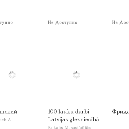
тупно
Не Доступно
Не Дос
инский
100 lauku darbi
Фрида
Latvijas glezniecībā
ich A.
Kokalis M. sastādītājs