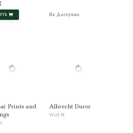
€
Не Доступно
ИТЬ
i: Prints and
Albrecht Durer
ngs
Wolf N.
M.