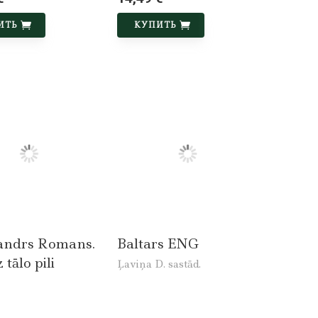
ИТЬ
КУПИТЬ
andrs Romans.
Baltars ENG
 tālo pili
Ļaviņa D. sastād.