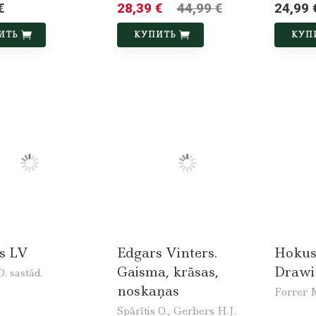
€
28,39 €
44,99 €
24,99 
ИТЬ
КУПИТЬ
КУП
rs LV
Edgars Vinters.
Hokusa
Gaisma, krāsas,
Drawi
. sastād.
noskaņas
Forrer 
Spārītis O., Gerbers H.J.