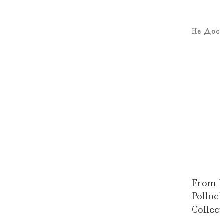
Не Дос
From 
Pollo
Collec