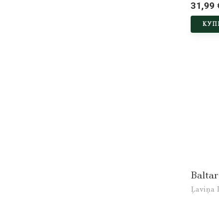
31,99 
КУП
Balta
Ļaviņa D