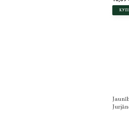
КУП
Jaunīb
Jurjān