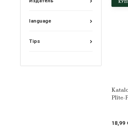
Издатель
КУП
language
Tips
Katal
Plīte-P
18,99 