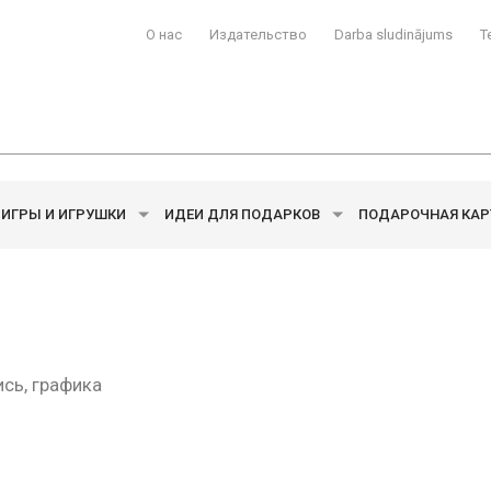
О нас
Издательство
Darba sludinājums
T
ИГРЫ И ИГРУШКИ
ИДЕИ ДЛЯ ПОДАРКОВ
ПОДАРОЧНАЯ КАР
сь, графика