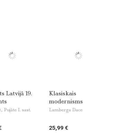
s Latvijā 19.
Klasiskais
mts
modernisms
, Pujāte I. sast.
Lamberga Dace
€
25,99 €