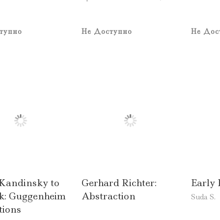
тупно
Не Доступно
Не Дос
Kandinsky to
Gerhard Richter:
Early
ck: Guggenheim
Abstraction
Suda S.
tions