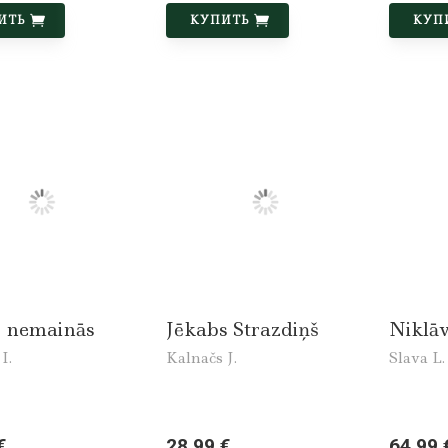
ИТЬ
КУПИТЬ
КУП
 nemainās
Jēkabs Strazdiņš
Niklā
I.
Kalnačs J.
Slava L.
€
28,99 €
64,99 