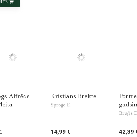
ИТЬ
ogs Alfrēds
Kristians Brekte
Portret
leita
gadsi
Sproģe E.
Bruģis D.
€
14,99 €
42,39 