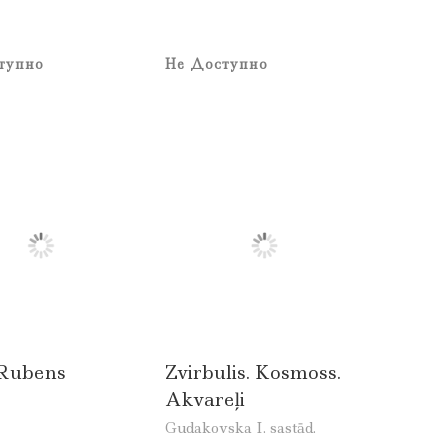
тупно
Не Доступно
 Rubens
Zvirbulis. Kosmoss.
Akvareļi
Gudakovska I. sastād.