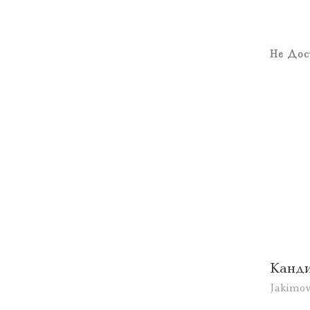
Не Дос
Канд
Jakimov