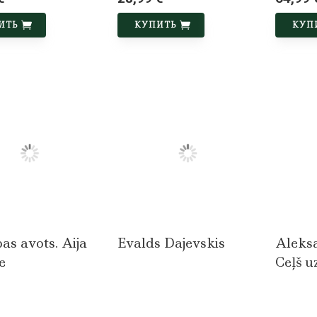
ИТЬ
КУПИТЬ
КУП
as avots. Aija
Evalds Dajevskis
Aleks
e
Ceļš uz