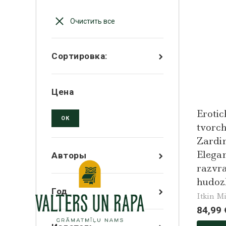
Очистить все
Сортировка:
Цена
Erotic
ОК
tvorch
Zardinj
Elegan
Авторы
razvra
hudoz
Год
Itkin Mi
84,99 