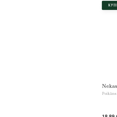
КУП
Nekas
Poikāns 
18,89 