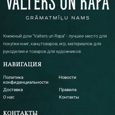
Книжный дом “Valters un Rapa” - лучшее место для
покупки книг, канцтоваров, игр, материалов для
рукоделия и товаров для художников.
НАВИГАЦИЯ
Политика
Новости
конфиденциальности
Доставка
Правила
О нас
Контакты
КОНТАКТЫ