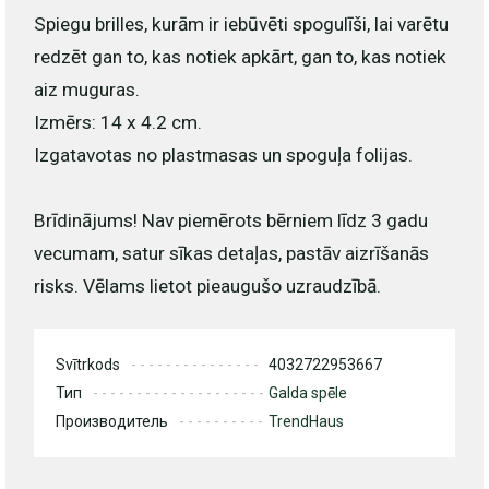
Spiegu brilles, kurām ir iebūvēti spogulīši, lai varētu
redzēt gan to, kas notiek apkārt, gan to, kas notiek
aiz muguras.
Izmērs: 14 x 4.2 cm.
Izgatavotas no plastmasas un spoguļa folijas.
Brīdinājums! Nav piemērots bērniem līdz 3 gadu
vecumam, satur sīkas detaļas, pastāv aizrīšanās
risks. Vēlams lietot pieaugušo uzraudzībā.
Svītrkods
4032722953667
Тип
Galda spēle
Производитель
TrendHaus