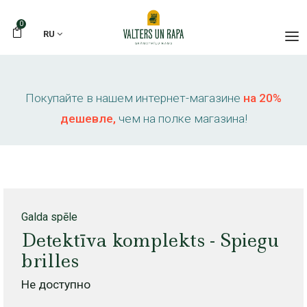
0
RU
Покупайте в нашем интернет-магазине
на 20%
дешевле,
чем на полке магазина!
Galda spēle
Detektīva komplekts - Spiegu
brilles
Не доступно