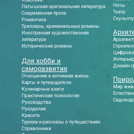
Ноты
Латышская оригинальная литература
Театр
Современная проза
Скульпту
Романтика
Триллеры, криминальные романы
Архит
Иностранная художественная
литература
Архитект
Исторические романы
Строител
Цифрово
Интерье
Для хобби и
Дизайн 
саморазвития
Отношения и интимная жизнь
Приро
Карты и путеводители
Мир жив
Кулинарные книги
Естестве
Практическая психология
Садоводс
Руководства
Рукоделие
Красота
Туризм и рассказы о путешествиях
Справочники