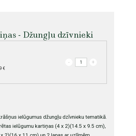
ņas - Džungļu dzīvnieki
-
+
9 €
 krāšņus ielūgumus džungļu dzīvnieku tematikā.
trētas ielūgumu kartiņas (4 x 2)(14.5 x 9.5 cm),
 x 2)(16 x 11 cm) un 2 lapas ar uzlīmēm.