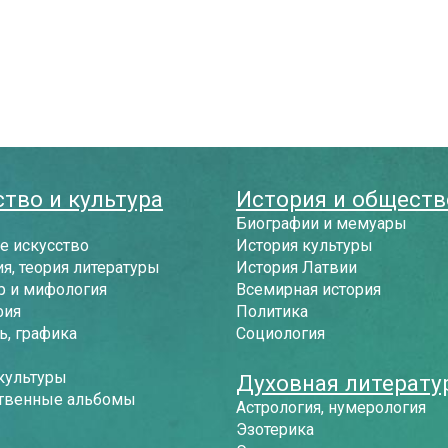
тво и культура
История и обществ
Биографии и мемуары
е искусство
История культуры
я, теория литературы
История Латвии
р и мифология
Всемирная история
фия
Политика
, графика
Социология
культуры
Духовная литерату
твенные альбомы
Астрология, нумерология
Эзотерика