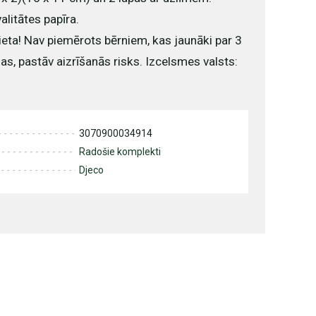
litātes papīra.
lieta! Nav piemērots bērniem, kas jaunāki par 3
as, pastāv aizrīšanās risks. Izcelsmes valsts:
3070900034914
Radošie komplekti
Djeco