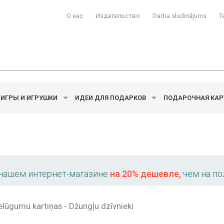
О нас
Издательство
Darba sludinājums
T
ИГРЫ И ИГРУШКИ
ИДЕИ ДЛЯ ПОДАРКОВ
ПОДАРОЧНАЯ КАР
 нашем интернет-магазине
на 20% дешевле,
чем на по
elūgumu kartiņas - Džungļu dzīvnieki