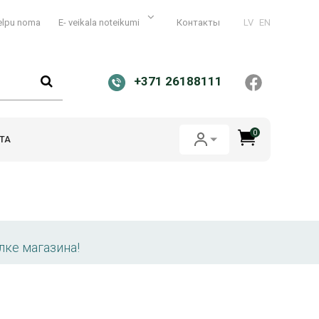
elpu noma
E- veikala noteikumi
Контакты
LV
EN
+371 26188111
0
ТА
лке магазина!