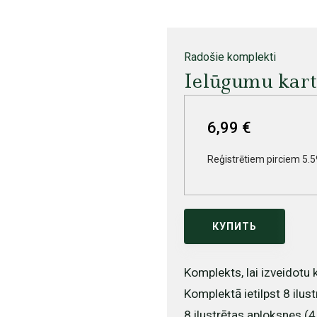
Radošie komplekti
Ielūgumu karti
6,99 €
Reģistrētiem pirciem 5.5
КУПИТЬ
Komplekts, lai izveidotu
Komplektā ietilpst 8 ilus
8 ilustrētas aploksnes (4