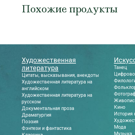
Похожие продукты
Художественная
Искусс
литература
Танец
Цифрово
Цитаты, высказывания, анекдоты
Филологи
Художественная литература на
Фолькло
английском
Фотогра
Художественная литература на
Живопись
русском
Кино
Документальная проза
История 
Драматургия
Художес
Поэзия
Мода
Фэнтези и фантастика
Музыка
Классика