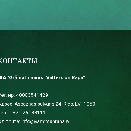
КОНТАКТЫ
SIA "Grāmatu nams "Valters un Rapa""
Рег. нр: 40003541429
Адрес: Aspazijas bulvāris 24, Rīga, LV -1050
Тел.:
+371 26188111
Эл.почта:
info@valtersunrapa.lv