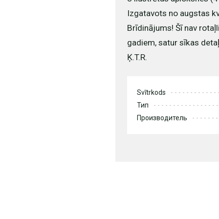
Izgatavots no augstas kva
Brīdinājums! Šī nav rotaļ
gadiem, satur sīkas detaļ
Ķ.T.R.
Svītrkods
Тип
Производитель