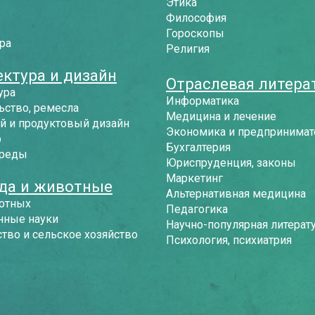
Этика
Философия
Гороскопы
ра
Религия
ектура и дизайн
Отраслевая литера
ура
Информатика
ьство, ремесла
Медицина и лечение
й и продуктовый дизайн
Экономика и предпринимат
р
Бухгалтерия
среды
Юриспруденция, законы
Маркетинг
да и животные
Альтернативная медицина
отных
Педагогика
нные науки
Научно-популярная литерат
тво и сельское хозяйство
Психология, психиатрия