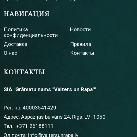
НАВИГАЦИЯ
Политика
Новости
конфиденциальности
Доставка
Правила
О нас
Контакты
КОНТАКТЫ
SIA "Grāmatu nams "Valters un Rapa""
Рег. нр: 40003541429
Адрес: Aspazijas bulvāris 24, Rīga, LV -1050
Тел.:
+371 26188111
Эл.почта:
info@valtersunrapa.lv