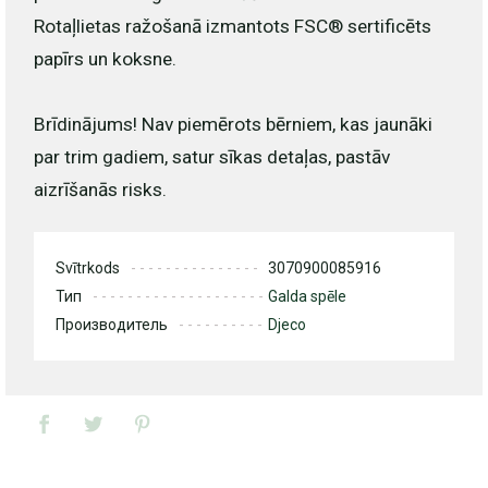
Rotaļlietas ražošanā izmantots FSC® sertificēts
papīrs un koksne.
Brīdinājums! Nav piemērots bērniem, kas jaunāki
par trim gadiem, satur sīkas detaļas, pastāv
aizrīšanās risks.
Svītrkods
3070900085916
Тип
Galda spēle
Производитель
Djeco