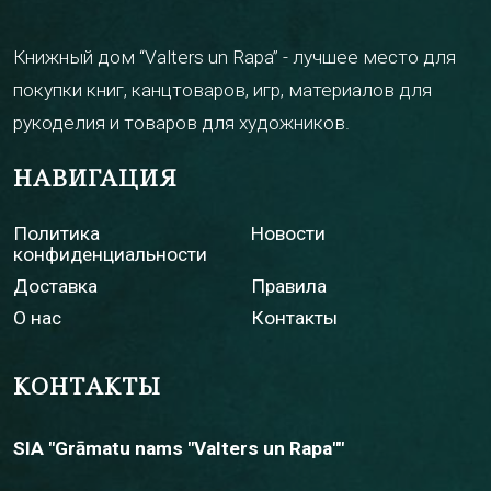
Книжный дом “Valters un Rapa” - лучшее место для
покупки книг, канцтоваров, игр, материалов для
рукоделия и товаров для художников.
НАВИГАЦИЯ
Политика
Новости
конфиденциальности
Доставка
Правила
О нас
Контакты
КОНТАКТЫ
SIA "Grāmatu nams "Valters un Rapa""