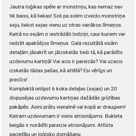
Jautra loģikas spēle ar monstriņu, kas nemaz nav
tik baiss, kā liekas! Soli pa solim izveido monstriņa
seju, liekot sejas vienu uz otras vairākos līmeņos.
Katrā no sejām ir iestrādāti lodziņi, caur kuriem var
redzēt apakšējos līmeņus. Gala rezultātā visām
detaļām jāsakrīt un jāizskatās tieši tā, kā parādīts
uzdevumu kartiņā! Vai acis ir pareizās? Vai uzacis
izskatās tādas pašas, kā attēlā? Esi vērīgs un
precīzs!
Komplektā ietilpst 6 koka detaļas (sejas) un 20
divpusējas uzdevumu kartiņas dažādās grūtības
pakāpēs. Asini prātu vienatnē vai kopā ar draugiem!
Katram uzdevumam ir viens atrisinājums. Bukleta
beigās ir norādīti pareizie atrisinājumi. Attīsta
pacietību un loģisko domāšanu.