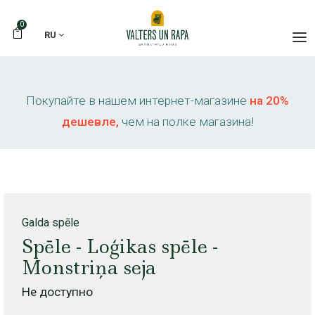
0
RU
Покупайте в нашем интернет-магазине
на 20%
дешевле,
чем на полке магазина!
Galda spēle
Spēle - Loģikas spēle -
Monstriņa seja
Не доступно