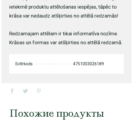
ietekmē produktu attēlošanas iespējas, tāpēc to
krāsa var nedaudz atšķirties no attēlā redzamās!
Redzamajam attēlam ir tikai informatīva nozīme.
Krāsas un formas var atšķirties no attēlā redzamā.
Svītrkods
4751003026189
Похожие продукты