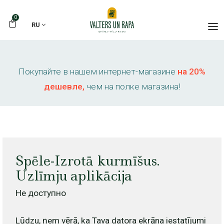
0
RU
Покупайте в нашем интернет-магазине
на 20%
дешевле,
чем на полке магазина!
Spēle-Izrotā kurmīšus.
Uzlīmju aplikācija
Не доступно
Lūdzu, ņem vērā, ka Tava datora ekrāna iestatījumi