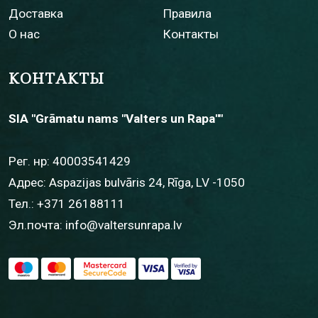
Доставка
Правила
О нас
Контакты
КОНТАКТЫ
SIA "Grāmatu nams "Valters un Rapa""
Рег. нр: 40003541429
Адрес: Aspazijas bulvāris 24, Rīga, LV -1050
Тел.:
+371 26188111
Эл.почта:
info@valtersunrapa.lv