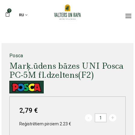
0
RU
Posca
Marķ.ūdens bāzes UNI Posca
PC-5M fl.dzeltens(F2)
2,79 €
-
+
Reģistrētiem pirciem 2.23 €