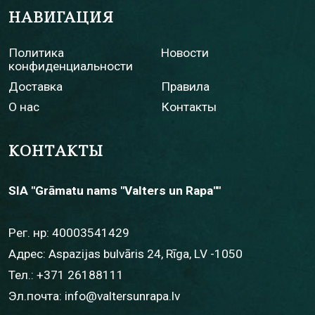
НАВИГАЦИЯ
Политика
Новости
конфиденциальности
Доставка
Правила
О нас
Контакты
КОНТАКТЫ
SIA "Grāmatu nams "Valters un Rapa""
Рег. нр: 40003541429
Адрес: Aspazijas bulvāris 24, Rīga, LV -1050
Тел.:
+371 26188111
Эл.почта:
info@valtersunrapa.lv