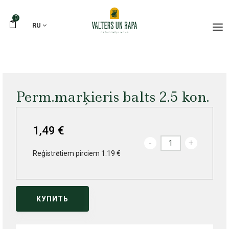
0
RU
Perm.marķieris balts 2.5 kon.
1,49 €
-
+
Reģistrētiem pirciem 1.19 €
КУПИТЬ