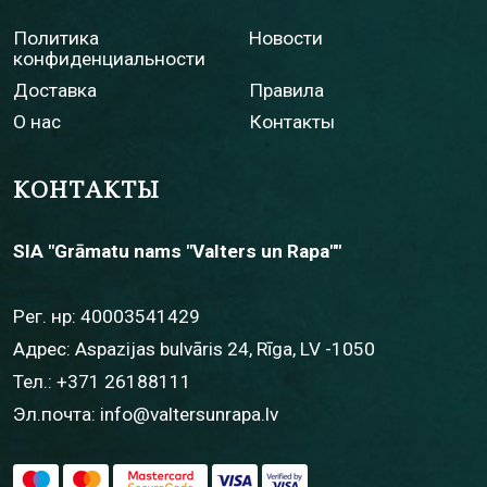
Политика
Новости
конфиденциальности
Доставка
Правила
О нас
Контакты
КОНТАКТЫ
SIA "Grāmatu nams "Valters un Rapa""
Рег. нр: 40003541429
Адрес: Aspazijas bulvāris 24, Rīga, LV -1050
Тел.:
+371 26188111
Эл.почта:
info@valtersunrapa.lv