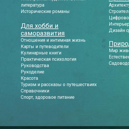
литература
Архитект
Исторические романы
Строител
Цифрово
Интерье
Для хобби и
Дизайн 
саморазвития
Отношения и интимная жизнь
Приро
Карты и путеводители
Мир жив
Кулинарные книги
Естестве
Практическая психология
Садоводс
Руководства
Рукоделие
Красота
Туризм и рассказы о путешествиях
Справочники
Спорт, здоровое питание