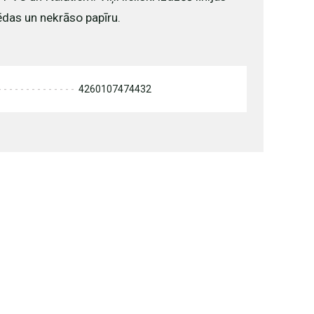
ēdas un nekrāso papīru.
m
4260107474432