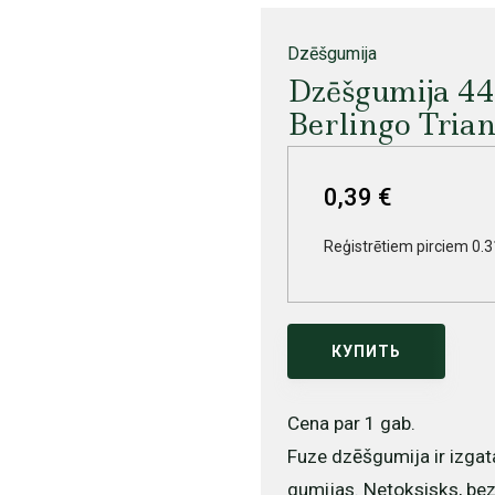
Dzēšgumija
Dzēšgumija 44
Berlingo Trian
0,39 €
Reģistrētiem pirciem 0.3
КУПИТЬ
Cena par 1 gab.
Fuze dzēšgumija ir izgat
gumijas. Netoksisks, bez P