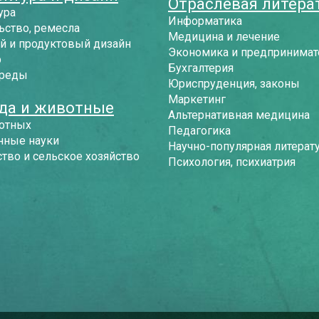
Отраслевая литера
ура
Информатика
ьство, ремесла
Медицина и лечение
й и продуктовый дизайн
Экономика и предпринимат
р
Бухгалтерия
среды
Юриспруденция, законы
Маркетинг
да и животные
Альтернативная медицина
отных
Педагогика
нные науки
Научно-популярная литерат
тво и сельское хозяйство
Психология, психиатрия