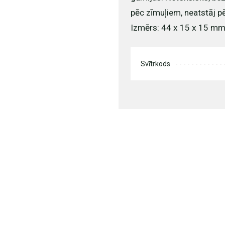
pēc zīmuļiem, neatstāj p
Izmērs: 44 x 15 x 15 m
Svītrkods