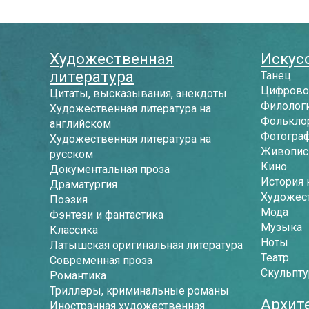
Художественная
Искусс
литература
Танец
Цифрово
Цитаты, высказывания, анекдоты
Филологи
Художественная литература на
Фолькло
английском
Фотогра
Художественная литература на
Живопись
русском
Кино
Документальная проза
История 
Драматургия
Художес
Поэзия
Мода
Фэнтези и фантастика
Музыка
Классика
Ноты
Латышская оригинальная литература
Театр
Современная проза
Скульпту
Романтика
Триллеры, криминальные романы
Архит
Иностранная художественная