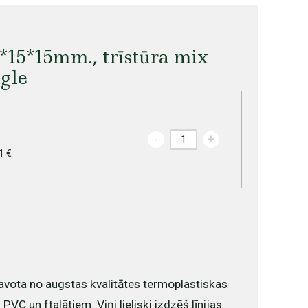
*15*15mm., trīstūra mix
gle
-
+
1 €
avota no augstas kvalitātes termoplastiskas
VC un ftalātiem. Viņi lieliski izdzēš līnijas