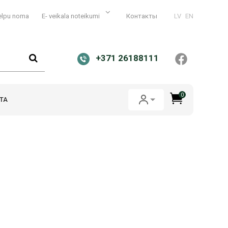
elpu noma
E- veikala noteikumi
Контакты
LV
EN
+371 26188111
0
ТА