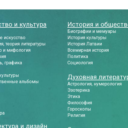
тво и культура
История и обществ
Биографии и мемуары
е искусство
История культуры
я, теория литературы
История Латвии
р и мифология
Всемирная история
фия
Политика
, графика
Социология
культуры
Духовная литерату
твенные альбомы
Астрология, нумерология
Эзотерика
Этика
Философия
Гороскопы
ра
Религия
ектура и дизайн