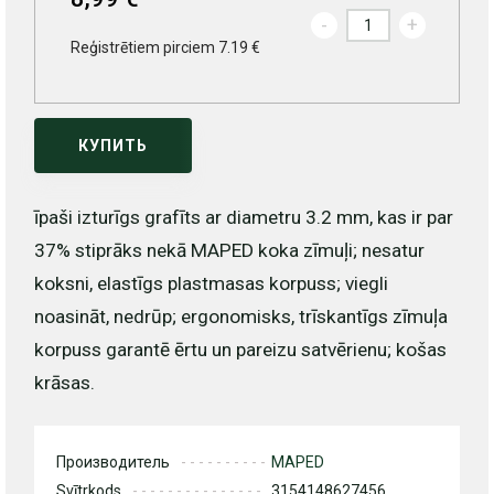
-
+
Reģistrētiem pirciem 7.19 €
КУПИТЬ
īpaši izturīgs grafīts ar diametru 3.2 mm, kas ir par
37% stiprāks nekā MAPED koka zīmuļi; nesatur
koksni, elastīgs plastmasas korpuss; viegli
noasināt, nedrūp; ergonomisks, trīskantīgs zīmuļa
korpuss garantē ērtu un pareizu satvērienu; košas
krāsas.
Производитель
MAPED
Svītrkods
3154148627456