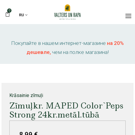
0
RU
Покупайте в нашем интернет-магазине
на 20%
дешевле,
чем на полке магазина!
Krāsainie zīmuļi
Zīmuļkr. MAPED Color`Peps
Strong 24kr.metāl.tūbā
8,99 €