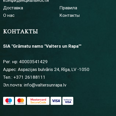
конфиденциальности
Доставка
Правила
О нас
Контакты
КОНТАКТЫ
SIA "Grāmatu nams "Valters un Rapa""
Рег. нр: 40003541429
Адрес: Aspazijas bulvāris 24, Rīga, LV -1050
Тел.:
+371 26188111
Эл.почта:
info@valtersunrapa.lv