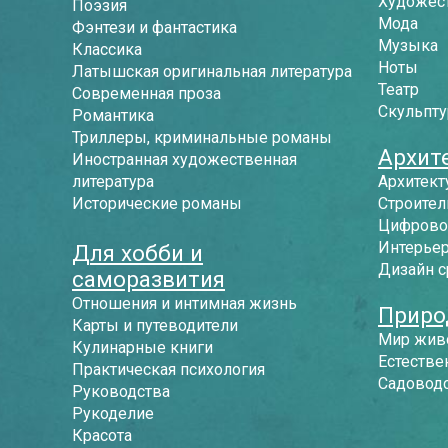
Художес
Поэзия
Мода
Фэнтези и фантастика
Музыка
Классика
Ноты
Латышская оригинальная литература
Театр
Современная проза
Скульпту
Романтика
Триллеры, криминальные романы
Архит
Иностранная художественная
литература
Архитект
Исторические романы
Строител
Цифрово
Интерье
Для хобби и
Дизайн 
саморазвития
Отношения и интимная жизнь
Приро
Карты и путеводители
Мир жив
Кулинарные книги
Естестве
Практическая психология
Садоводс
Руководства
Рукоделие
Красота