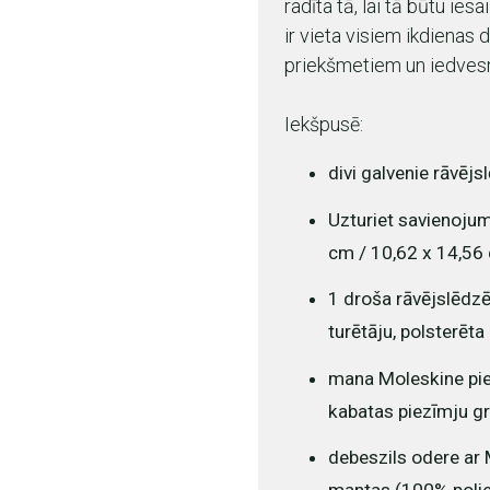
radīta tā, lai tā būtu ies
ir vieta visiem ikdienas 
priekšmetiem un iedvesm
Iekšpusē:
divi galvenie rāvējs
Uzturiet savienojum
cm / 10,62 x 14,56 
1 droša rāvējslēdzē
turētāju, polsterēta
mana Moleskine pie
kabatas piezīmju g
debeszils odere ar 