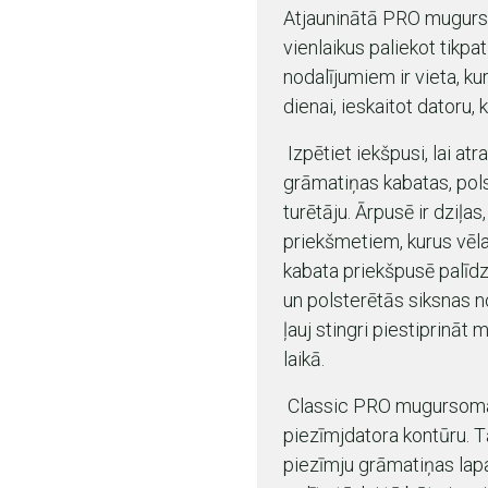
Atjauninātā PRO mugursom
vienlaikus paliekot tikpa
nodalījumiem ir vieta, k
dienai, ieskaitot datoru,
Izpētiet iekšpusi, lai at
grāmatiņas kabatas, pols
turētāju. Ārpusē ir dziļ
priekšmetiem, kurus vēlat
kabata priekšpusē palīdz
un polsterētās siksnas 
ļauj stingri piestiprin
laikā.
Classic PRO mugursomas
piezīmjdatora kontūru. T
piezīmju grāmatiņas lapa