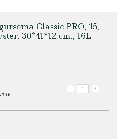
ursoma Classic PRO, 15,
yster, 30*41*12 cm., 16L
-
+
4.99 €