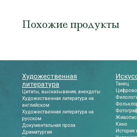
Похожие продукты
Художественная
Искусс
литература
Танец
Цифрово
Цитаты, высказывания, анекдоты
Филологи
Художественная литература на
Фолькло
английском
Фотогра
Художественная литература на
Живопись
русском
Кино
Документальная проза
История 
Драматургия