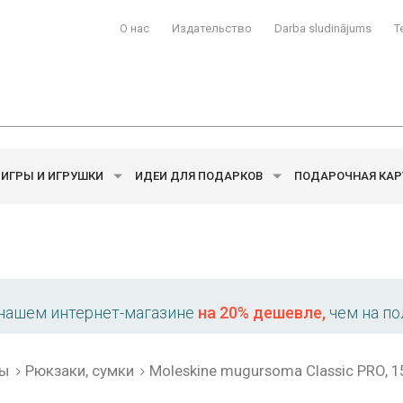
О нас
Издательство
Darba sludinājums
T
ИГРЫ И ИГРУШКИ
ИДЕИ ДЛЯ ПОДАРКОВ
ПОДАРОЧНАЯ КАР
 нашем интернет-магазине
на 20% дешевле,
чем на по
лы
Рюкзаки, сумки
Moleskine mugursoma Classic PRO, 15, 