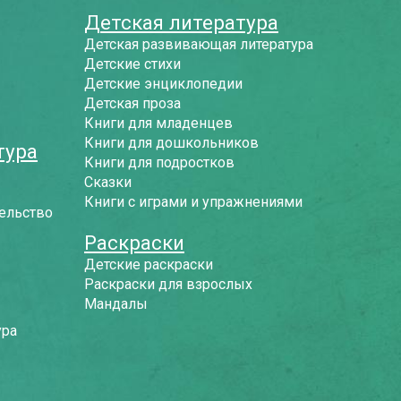
Детская литература
Детская развивающая литература
Детские стихи
Детские энциклопедии
Детская проза
Книги для младенцев
Книги для дошкольников
тура
Книги для подростков
Сказки
Книги с играми и упражнениями
ельство
Раскраски
Детские раскраски
Раскраски для взрослых
Мандалы
ура