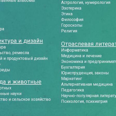
твенные альбомы
Астрология, нумерология
Эзотерика
Этика
Философия
Гороскопы
ра
Религия
ектура и дизайн
Отраслевая литера
ура
Информатика
ьство, ремесла
Медицина и лечение
й и продуктовый дизайн
Экономика и предпринимат
р
Бухгалтерия
среды
Юриспруденция, законы
Маркетинг
да и животные
Альтернативная медицина
отных
Педагогика
нные науки
Научно-популярная литерат
тво и сельское хозяйство
Психология, психиатрия