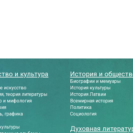
тво и культура
История и обществ
Биографии и мемуары
е искусство
История культуры
я, теория литературы
История Латвии
р и мифология
Всемирная история
фия
Политика
, графика
Социология
культуры
Духовная литерату