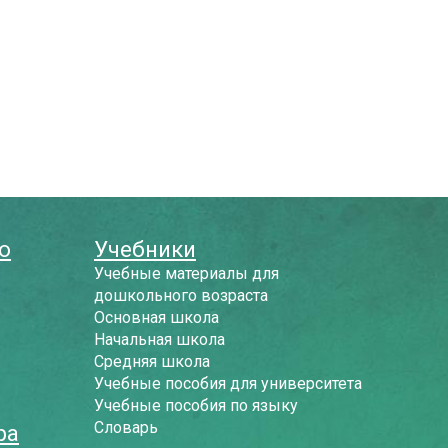
о
Учебники
Учебные материалы для
дошкольного возраста
Основная школа
Начальная школа
Средняя школа
Учебные пособия для университета
Учебные пособия по языку
Словарь
ра