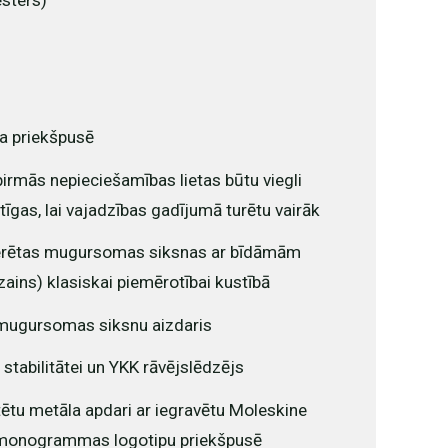
sters)
ta priekšpusē
pirmās nepieciešamības lietas būtu viegli
īgas, lai vajadzības gadījumā turētu vairāk
erētas mugursomas siksnas ar bīdāmām
ains) klasiskai piemērotībai kustībā
mugursomas siksnu aizdaris
stabilitātei un YKK rāvējslēdzējs
tētu metāla apdari ar iegravētu Moleskine
u monogrammas logotipu priekšpusē