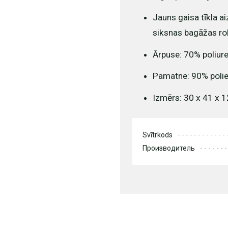
Jauns gaisa tīkla a
siksnas bagāžas rok
Ārpuse: 70% poliur
Pamatne: 90% poliet
Izmērs: 30 x 41 x 1
Svītrkods
Производитель