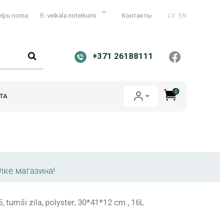
elpu noma
E- veikala noteikumi
Контакты
LV
EN
+371 26188111
0
ТА
лке магазина!
tumši zila, polyster, 30*41*12 cm., 16L