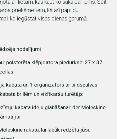
aiņota ar lietām, kas kaut ko saka par jums. Šeit
darba priekšmetiem, kā arī papildu
ai, ko iegūstat visas dienas garumā.
lēdzēja nodalījumi
u: polsterēta klēpjdatora piedurkne: 27 x 37
collas
ja kabata un 1 organizators ar pildspalvas
 kabata brillēm un vizītkaršu turētājs
zīmju kabata ideju glabāšanai: der Moleskine
rāmatiņai
Moleskine rakstu, lai labāk redzētu jūsu