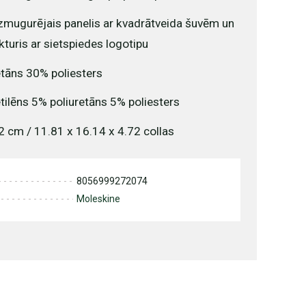
izmugurējais panelis ar kvadrātveida šuvēm un
turis ar sietspiedes logotipu
etāns 30% poliesters
ilēns 5% poliuretāns 5% poliesters
2 cm / 11.81 x 16.14 x 4.72 collas
8056999272074
Moleskine