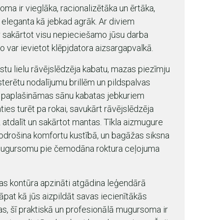
a ir vieglāka, racionalizētāka un ērtāka,
t eleganta kā jebkad agrāk. Ar diviem
ur sakārtot visu nepieciešamo jūsu darba
 ko var ievietot klēpjdatora aizsargapvalkā.
rastu lielu rāvējslēdzēja kabatu, mazas piezīmju
terētu nodalījumu brillēm un pildspalvas
as, paplašināmas sānu kabatas jebkuriem
ies turēt pa rokai, savukārt rāvējslēdzēja
 atdalīt un sakārtot mantas. Tīkla aizmugure
nodrošina komfortu kustībā, un bagāžas siksna
āt mugursomu pie čemodāna roktura ceļojuma
 kontūra apzināti atgādina leģendārā
āpat kā jūs aizpildāt savas iecienītākās
s, šī praktiskā un profesionālā mugursoma ir