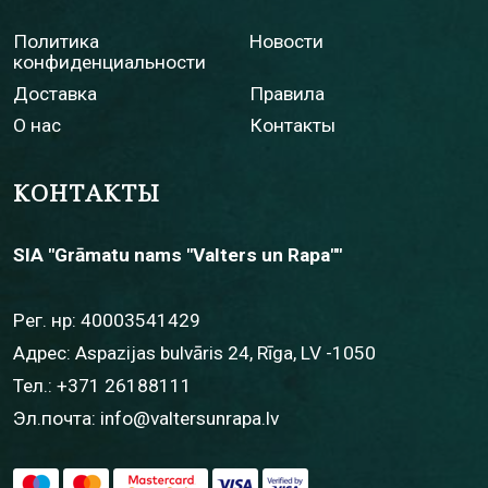
Политика
Новости
конфиденциальности
Доставка
Правила
О нас
Контакты
КОНТАКТЫ
SIA "Grāmatu nams "Valters un Rapa""
Рег. нр: 40003541429
Адрес: Aspazijas bulvāris 24, Rīga, LV -1050
Тел.:
+371 26188111
Эл.почта:
info@valtersunrapa.lv