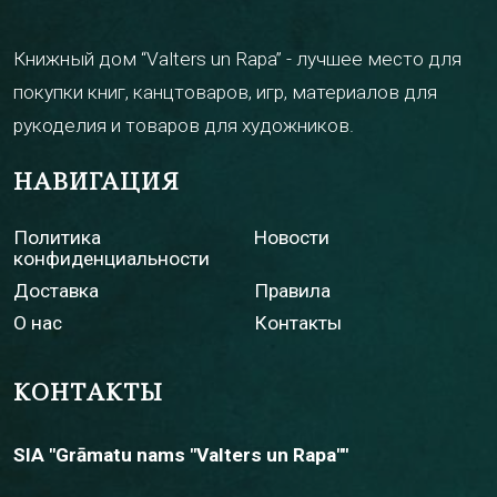
Книжный дом “Valters un Rapa” - лучшее место для
покупки книг, канцтоваров, игр, материалов для
рукоделия и товаров для художников.
НАВИГАЦИЯ
Политика
Новости
конфиденциальности
Доставка
Правила
О нас
Контакты
КОНТАКТЫ
SIA "Grāmatu nams "Valters un Rapa""