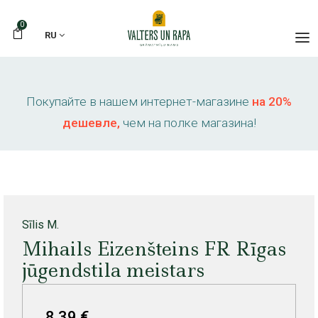
0
RU
Покупайте в нашем интернет-магазине
на 20%
дешевле,
чем на полке магазина!
Sīlis M.
Mihails Eizenšteins FR Rīgas
jūgendstila meistars
8,39 €