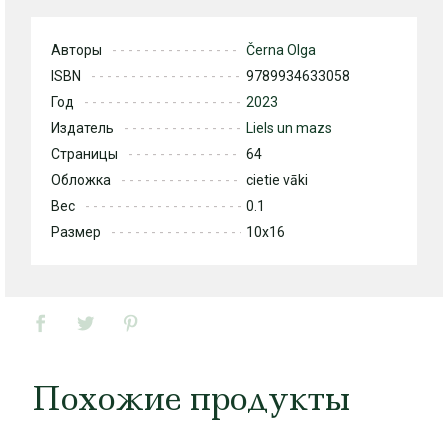
Авторы
Černa Olga
ISBN
9789934633058
Год
2023
Издатель
Liels un mazs
Страницы
64
Обложка
cietie vāki
Вес
0.1
Размер
10x16
Похожие продукты