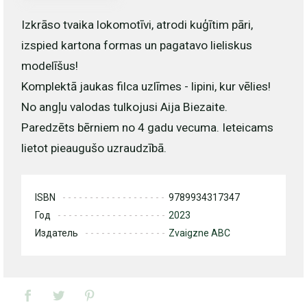
Izkrāso tvaika lokomotīvi, atrodi kuģītim pāri,
izspied kartona formas un pagatavo lieliskus
modelīšus!
Komplektā jaukas filca uzlīmes - lipini, kur vēlies!
No angļu valodas tulkojusi Aija Biezaite.
Paredzēts bērniem no 4 gadu vecuma. Ieteicams
lietot pieaugušo uzraudzībā.
ISBN
9789934317347
Год
2023
Издатель
Zvaigzne ABC