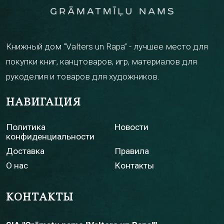
Книжный дом “Valters un Rapa” - лучшее место для
покупки книг, канцтоваров, игр, материалов для
рукоделия и товаров для художников.
НАВИГАЦИЯ
Политика
Новости
конфиденциальности
Доставка
Правила
О нас
Контакты
КОНТАКТЫ