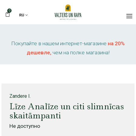
0
RU
Покупайте в нашем интернет-магазине
на 20%
дешевле,
чем на полке магазина!
Zandere I.
Līze Analīze un citi slimnīcas
skaitāmpanti
Не доступно