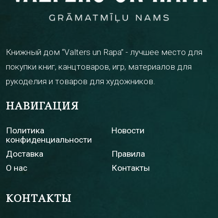
Книжный дом “Valters un Rapa” - лучшее место для
покупки книг, канцтоваров, игр, материалов для
рукоделия и товаров для художников.
НАВИГАЦИЯ
Политика
Новости
конфиденциальности
Доставка
Правила
О нас
Контакты
КОНТАКТЫ