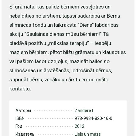
Šī grāmata, kas palīdz bērniem veseļoties un
nebaidīties no ārstiem, tapusi sadarbībā ar Bērnu
slimnīcas fondu un laikraksta “Diena” labdarības
akciju “Saulainas dienas mūsu bērniem!” Tā
piedāvā pozitīvu „mākslas terapiju” – iespēju
maziem bērniem, pētot bilžu grāmatu un klausoties
vai pašiem lasot dzejoļus, mazināt bailes no
slimošanas un ārstēšanās, iedrošināt bērnus,
stiprināt bērnu, vecāku un ārstu emocionālo
kontaktu.
Авторы
Zandere I.
ISBN
978-9984-820-46-0
Год
2012
Издатель
Liels un mazs