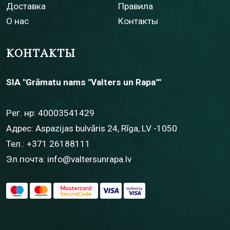
Доставка
Правила
О нас
Контакты
КОНТАКТЫ
SIA "Grāmatu nams "Valters un Rapa""
Рег. нр: 40003541429
Адрес: Aspazijas bulvāris 24, Rīga, LV -1050
Тел.:
+371 26188111
Эл.почта:
info@valtersunrapa.lv