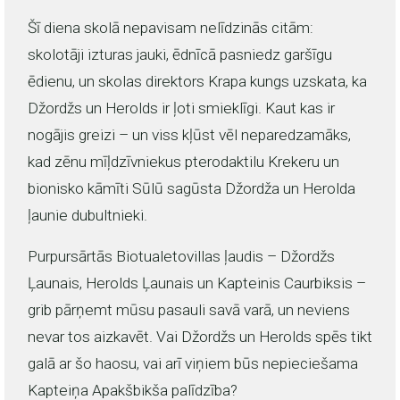
Šī diena skolā nepavisam nelīdzinās citām:
skolotāji izturas jauki, ēdnīcā pasniedz garšīgu
ēdienu, un skolas direktors Krapa kungs uzskata, ka
Džordžs un Herolds ir ļoti smieklīgi. Kaut kas ir
nogājis greizi – un viss kļūst vēl neparedzamāks,
kad zēnu mīļdzīvniekus pterodaktilu Krekeru un
bionisko kāmīti Sūlū sagūsta Džordža un Herolda
ļaunie dubultnieki.
Purpursārtās Biotualetovillas ļaudis – Džordžs
Ļaunais, Herolds Ļaunais un Kapteinis Caurbiksis –
grib pārņemt mūsu pasauli savā varā, un neviens
nevar tos aizkavēt. Vai Džordžs un Herolds spēs tikt
galā ar šo haosu, vai arī viņiem būs nepieciešama
Kapteiņa Apakšbikša palīdzība?