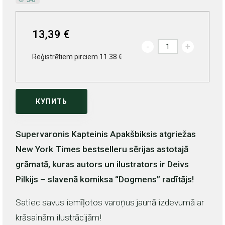
13,39 €
-
+
Reģistrētiem pirciem 11.38 €
КУПИТЬ
Supervaronis Kapteinis Apakšbiksis atgriežas
New York Times bestselleru sērijas astotajā
grāmatā, kuras autors un ilustrators ir Deivs
Pilkijs – slavenā komiksa “Dogmens” radītājs!
Satiec savus iemīļotos varoņus jaunā izdevumā ar
krāsainām ilustrācijām!