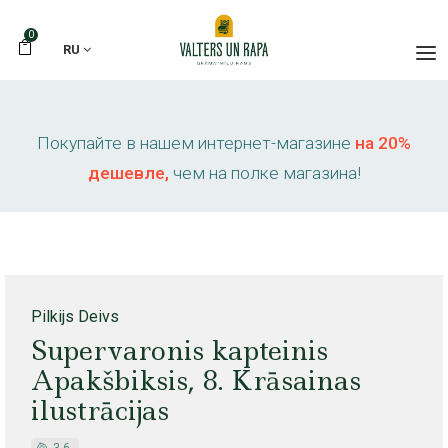
0
RU
Покупайте в нашем интернет-магазине
на 20%
дешевле,
чем на полке магазина!
Pilkijs Deivs
Supervaronis kapteinis
Apakšbiksis, 8. Krāsainas
ilustrācijas