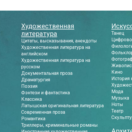
Художественная
Искусс
литература
Танец
Цифрово
Цитаты, высказывания, анекдоты
Филологи
Художественная литература на
Фолькло
английском
Фотогра
Художественная литература на
Живопись
русском
Кино
Документальная проза
История 
Драматургия
Художес
Поэзия
Мода
Фэнтези и фантастика
Музыка
Классика
Ноты
Латышская оригинальная литература
Театр
Современная проза
Скульпту
Романтика
Триллеры, криминальные романы
Архит
Иностранная художественная