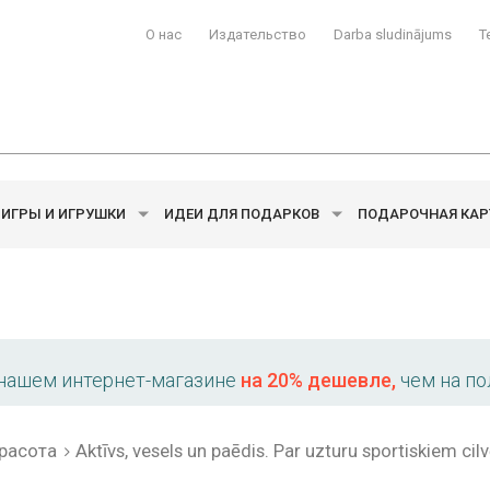
О нас
Издательство
Darba sludinājums
T
ИГРЫ И ИГРУШКИ
ИДЕИ ДЛЯ ПОДАРКОВ
ПОДАРОЧНАЯ КАР
 нашем интернет-магазине
на 20% дешевле,
чем на по
расота
Aktīvs, vesels un paēdis. Par uzturu sportiskiem ci