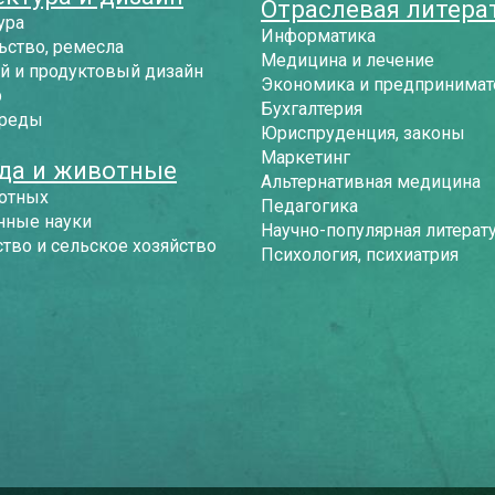
Отраслевая литера
ура
Информатика
ьство, ремесла
Медицина и лечение
й и продуктовый дизайн
Экономика и предпринимат
р
Бухгалтерия
среды
Юриспруденция, законы
Маркетинг
да и животные
Альтернативная медицина
отных
Педагогика
нные науки
Научно-популярная литерат
тво и сельское хозяйство
Психология, психиатрия