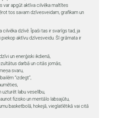
js var apgūt aktīva cilvēka maltītes
ērot tos savam dzīvesveidam, grafikam un
cilvēka dzīvē. Īpaši tas ir svarīgs tad, ja
i piekop aktīvu dzīvesveidu. Šī grāmata ir
dzīvi un enerģiski ikdienā,
ultātus darbā un citās jomās,
eņa svaru,
ailēm “izdegt”,
umēties,
uzturēt labu veselību,
unot fizisko un mentālo labsajūtu,
 basketbolā, hokejā, vieglatlētikā vai citā