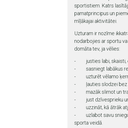
sportistiem. Katrs lasītā
pamatprincipus un piem
mīļākajai aktivitātei.
Uzturam ir nozīme ikkatra 
nodarbojies ar sportu va
domāta tev, ja vēlies:
- justies labi, skaisti, 
- sasniegt labākus rez
- uzturēt vēlamo ķerm
- ļauties slodzei bez b
- mazāk slimot un tra
- just dzīvesprieku un 
- uzzināt, kā ātrāk atja
- uzlabot savu sniegumu
sporta veidā.