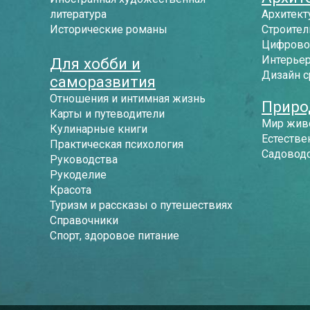
литература
Архитект
Исторические романы
Строител
Цифрово
Интерье
Для хобби и
Дизайн 
саморазвития
Отношения и интимная жизнь
Приро
Карты и путеводители
Мир жив
Кулинарные книги
Естестве
Практическая психология
Садоводс
Руководства
Рукоделие
Красота
Туризм и рассказы о путешествиях
Справочники
Спорт, здоровое питание