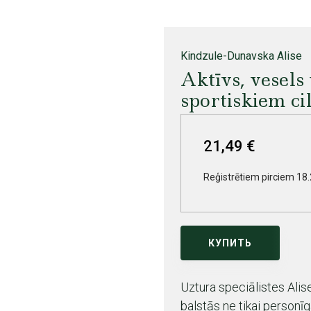
Kindzule-Dunavska Alise
Aktīvs, vesels
sportiskiem c
21,49 €
Reģistrētiem pirciem 18.
КУПИТЬ
Uztura speciālistes Ali
balstās ne tikai personīg