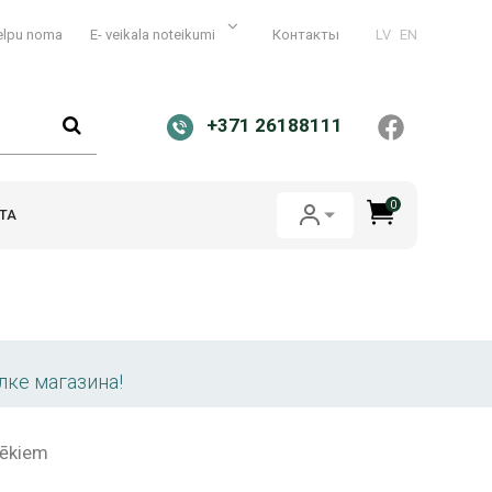
elpu noma
E- veikala noteikumi
Контакты
LV
EN
+371 26188111
0
ТА
лке магазина!
lvēkiem