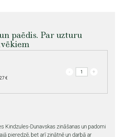
 un paēdis. Par uzturu
ilvēkiem
-
+
27 €
ses Kindzules-Dunavskas zināšanas un padomi
ajā pieredzē, bet arī zinātnē un darbā ar