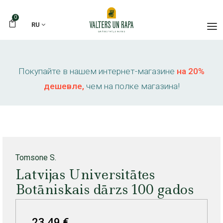
0
RU
Покупайте в нашем интернет-магазине
на 20%
дешевле,
чем на полке магазина!
Tomsone S.
Latvijas Universitātes
Botāniskais dārzs 100 gados
23,49 €