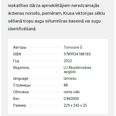
ieskatīties dārza apmeklētājiem neredzamajās
ikdienas norisēs, piemēram, Krusa viktorijas sēklu
sēšanā tropu augu siltumnīcas baseinā vai sugu
identificēšanā.
Авторы
Tomsone S.
ISBN
9789934188183
Год
2022
Издатель
LU Akadēmiskais
apgāds
language
latviešu
Страницы
88
Обложка
cietie vāki
Вес
0.860000
Размер
229 x 245 x 25