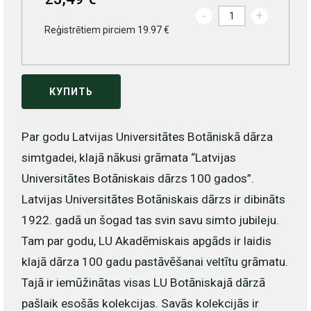
-
+
Reģistrētiem pirciem 19.97 €
КУПИТЬ
Par godu Latvijas Universitātes Botāniskā dārza
simtgadei, klajā nākusi grāmata “Latvijas
Universitātes Botāniskais dārzs 100 gados”.
Latvijas Universitātes Botāniskais dārzs ir dibināts
1922. gadā un šogad tas svin savu simto jubileju.
Tam par godu, LU Akadēmiskais apgāds ir laidis
klajā dārza 100 gadu pastāvēšanai veltītu grāmatu.
Tajā ir iemūžinātas visas LU Botāniskajā dārzā
pašlaik esošās kolekcijas. Savās kolekcijās ir