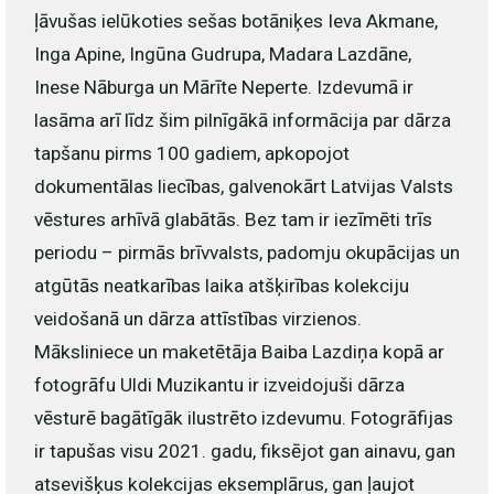
ļāvušas ielūkoties sešas botāniķes Ieva Akmane,
Inga Apine, Ingūna Gudrupa, Madara Lazdāne,
Inese Nāburga un Mārīte Neperte. Izdevumā ir
lasāma arī līdz šim pilnīgākā informācija par dārza
tapšanu pirms 100 gadiem, apkopojot
dokumentālas liecības, galvenokārt Latvijas Valsts
vēstures arhīvā glabātās. Bez tam ir iezīmēti trīs
periodu – pirmās brīvvalsts, padomju okupācijas un
atgūtās neatkarības laika atšķirības kolekciju
veidošanā un dārza attīstības virzienos.
Māksliniece un maketētāja Baiba Lazdiņa kopā ar
fotogrāfu Uldi Muzikantu ir izveidojuši dārza
vēsturē bagātīgāk ilustrēto izdevumu. Fotogrāfijas
ir tapušas visu 2021. gadu, fiksējot gan ainavu, gan
atsevišķus kolekcijas eksemplārus, gan ļaujot