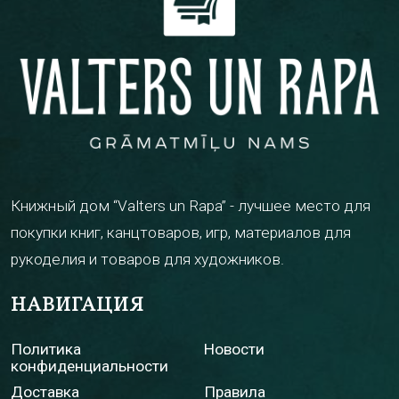
Книжный дом “Valters un Rapa” - лучшее место для
покупки книг, канцтоваров, игр, материалов для
рукоделия и товаров для художников.
НАВИГАЦИЯ
Политика
Новости
конфиденциальности
Доставка
Правила