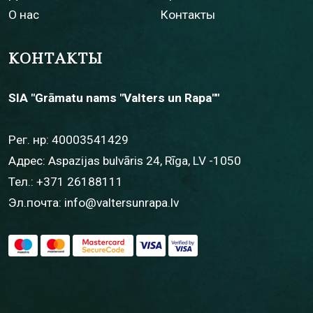
О нас
Контакты
КОНТАКТЫ
SIA "Grāmatu nams "Valters un Rapa""
Рег. нр: 40003541429
Адрес: Aspazijas bulvāris 24, Rīga, LV -1050
Тел.:
+371 26188111
Эл.почта:
info@valtersunrapa.lv