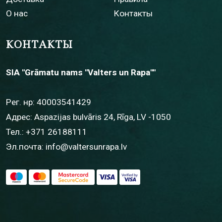
О нас
Контакты
КОНТАКТЫ
SIA "Grāmatu nams "Valters un Rapa""
Рег. нр: 40003541429
Адрес: Aspazijas bulvāris 24, Rīga, LV -1050
Тел.:
+371 26188111
Эл.почта:
info@valtersunrapa.lv