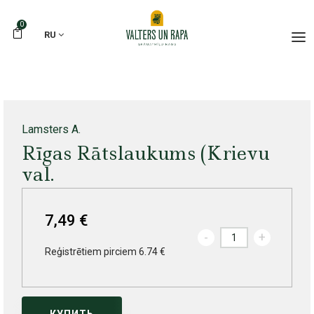
0
RU
Lamsters A.
Rīgas Rātslaukums (Krievu
val.
7,49 €
-
+
Reģistrētiem pirciem 6.74 €
КУПИТЬ