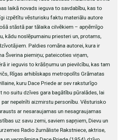
nas laikā novads ieguva to savdabību, kas to
gi izpētītu vēsturisku faktu materiālu autore
jošā stāstā par tālaika cilvēkiem – apņēmīgo
ru, kādu noslēpumainu priesteri un, protams,
zīvotājiem. Paldies romāna autorei, kura ir
ha Šverina piemiņu; pateicoties viņam,
ā ir ieguvis to krāšņumu un pievilcību, kas tam
ičs, Rīgas arhibīskaps metropolīts Grāmatas
villaine, kuru Dace Priede ar sev raksturīgo
 no suitu dzīves gara bagātību pūralādes, lai
 par nepelnīti aizmirstu personību. Vēsturisko
urausts ar nesaraujamas un nesagraujamas
stības uz savu zemi, saviem sapņiem, Dievu un
urzemes Radio žurnāliste Rakstniece, aktrise,
ma un vecmāmiņa Dace Priede (1954) dzīvo