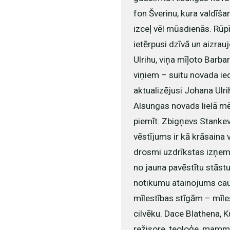
fon Šverinu, kura valdīša
izceļ vēl mūsdienās. Rūpī
ietērpusi dzīvā un aizrau
Ulrihu, viņa mīļoto Barba
viņiem – suitu novada ied
aktualizējusi Johana Ulri
Alsungas novads lielā mēr
piemīt. Zbigņevs Stankev
vēstījums ir kā krāsaina 
drosmi uzdrīkstas izņemt
no jauna pavēstītu stāstu
notikumu atainojums ca
mīlestības stīgām – mīle
cilvēku. Dace Blathena, K
režisore, teoloģe, mam