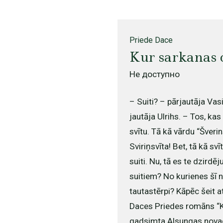
Priede Dace
Kur sarkanas 
Не доступно
– Suiti? – pārjautāja Vas
jautāja Ulrihs. – Tos, ka
svītu. Tā kā vārdu “Šveri
Sviriņsvīta! Bet, tā kā svī
suiti. Nu, tā es te dzird
suitiem? No kurienes šī n
tautastērpi? Kāpēc šeit a
Daces Priedes romāns “K
gadsimta Alsungas novada