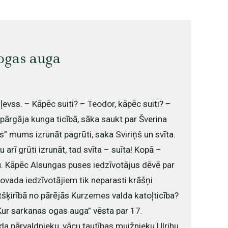
ogas auga
iļevss. – Kāpēc suiti? – Teodor, kāpēc suiti? –
s pārgāja kunga ticībā, sāka saukt par Šverina
ns” mums izrunāt pagrūti, saka Sviriņš un svīta.
tu arī grūti izrunāt, tad svīta – suīta! Kopā –
ēju. Kāpēc Alsungas puses iedzīvotājus dēvē par
ovada iedzīvotājiem tik neparasti krāšņi
tšķirībā no pārējās Kurzemes valda katoļticība?
ur sarkanas ogas auga” vēsta par 17.
 pārvaldnieku, vācu tautības muižnieku Ulrihu