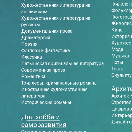
Филологи
Художественная литература на
Фолькло
английском
Фотогра
Художественная литература на
Живопись
русском
Кино
Документальная проза
История 
Драматургия
Художес
Поэзия
Мода
Фэнтези и фантастика
Музыка
Классика
Ноты
Латышская оригинальная литература
Театр
Современная проза
Скульпту
Романтика
Триллеры, криминальные романы
Архит
Иностранная художественная
литература
Архитект
Исторические романы
Строител
Цифрово
Интерье
Для хобби и
Дизайн 
саморазвития
Отношения и интимная жизнь