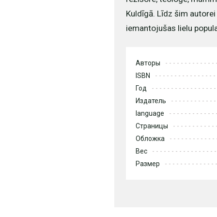
Kuldīgā. Līdz šim autore
iemantojušas lielu popular
Авторы
ISBN
Год
Издатель
language
Страницы
Обложка
Вес
Размер