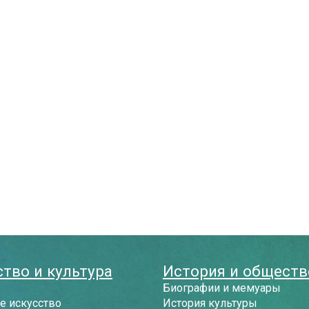
тво и культура
История и обществ
Биографии и мемуары
е искусство
История культуры