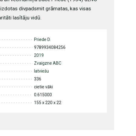
i izdotas divpadsmit grāmatas, kas visas
itāti lasītāju vidū.
Priede D.
9789934084256
2019
Zvaigzne ABC
latviešu
336
cietie vāki
0.615000
155 x 220 x 22