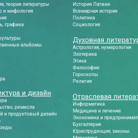
я, теория литературы
История Латвии
р и мифология
Всемирная история
фия
Политика
, графика
Социология
культуры
Духовная литерату
твенные альбомы
Астрология, нумерология
Эзотерика
Этика
Философия
Гороскопы
ра
Религия
ектура и дизайн
Отраслевая литера
ура
Информатика
ьство, ремесла
Медицина и лечение
й и продуктовый дизайн
Экономика и предпринимат
р
Бухгалтерия
среды
Юриспруденция, законы
Маркетинг