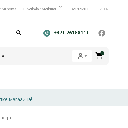
elpu noma
E- veikala noteikumi
Контакты
LV
EN
+371 26188111
0
ТА
лке магазина!
 auga