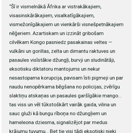
“Šī ir vismelnākā Āfrika ar vistrakākajiem,
visasinskārākajiem, visalkatīgākajiem,
vismežonīgākajiem un vienkārši visnešpetnākajiem
nēģeriem. Azartiskam un izzināt gribošam
cilvēkam Kongo pasniedz pasakainas veltes —
vulkāni un gorillas, zelta un dimantu raktuves un
pasaules visīstākie džungļi, burvji un sludinātāji,
eksotisku diktatoru mantojums un nekur
nesastopama korupcija, pavisam īsti pigmeji un par
naudu nenopērkama bēgšana no policijas, zvērīgu
slaktiņu atskaņas un pasaules garšīgākie mango…
tas viss un vēl tūkstoškārt vairāk gaida, vilina un
sauc gluži kā bungu rīboņa no džungļiem un
hameleona dziesma, signalizējot par medus
krājumu tuvumu… Bet tie visi tādi eksotiski nieki