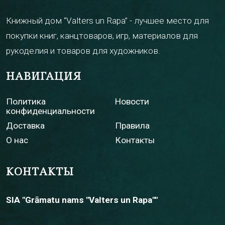
Книжный дом “Valters un Rapa” - лучшее место для
покупки книг, канцтоваров, игр, материалов для
рукоделия и товаров для художников.
НАВИГАЦИЯ
Политика
Новости
конфиденциальности
Доставка
Правила
О нас
Контакты
КОНТАКТЫ
SIA "Grāmatu nams "Valters un Rapa""