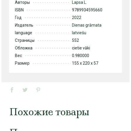
Авторы
Lapsa L.
ISBN
9789934595660
Год
2022
Издатель
Dienas grāmata
language
latviešu
Страницы
552
Обложка
cietie vāki
Вес
0.980000
Размер
155 x 220 x 57
Похожие товары