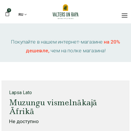
0
RU
Покупайте в нашем интернет-магазине
на 20%
дешевле,
чем на полке магазина!
Lapsa Lato
Muzungu vismelnākajā
Āfrikā
Не доступно