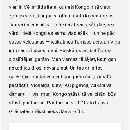
vien ir. Vēl ir tāda lieta, ka tieši Kongo ir tā vieta
zemes virsū, kur jau simtiem gadu koncentrējas
tumsa un ļaunums. Un tie nav tikai tukši, dzejiski
vārdi: tieši Kongo es esmu visciešāk — un ne pēc
savas vēlēšanās — ieskatījies Tumsas acīs, un Viņa
ir noraudzījusies manī. Pieskārusies, bet šoreiz
aizslīdējusi garām. Man vismaz tā šķiet, kaut gan
nekad jau droši nevar zināt. Un tas arī ir tas
galvenais, par ko es centīšos jums šai grāmatā
pastāstīt. Vienalga, burvji vai pigmeji, vulkāni vai
dimanti, — visi mani Kongo stāsti tā vai citādi būs
stāsti par tumsu. Par tumsu sirdī.” Lato Lapsa
Grāmatas mākslinieks Jānis Esītis