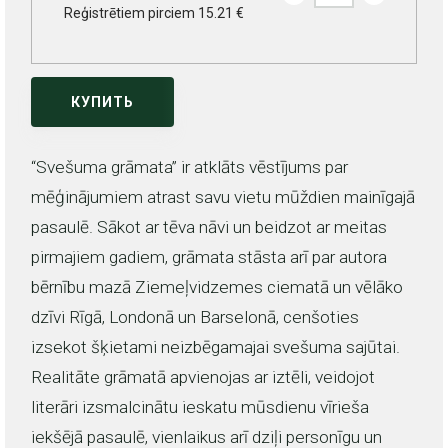
Reģistrētiem pirciem 15.21 €
КУПИТЬ
“Svešuma grāmata” ir atklāts vēstījums par
mēģinājumiem atrast savu vietu mūždien mainīgajā
pasaulē. Sākot ar tēva nāvi un beidzot ar meitas
pirmajiem gadiem, grāmata stāsta arī par autora
bērnību mazā Ziemeļvidzemes ciematā un vēlāko
dzīvi Rīgā, Londonā un Barselonā, cenšoties
izsekot šķietami neizbēgamajai svešuma sajūtai.
Realitāte grāmatā apvienojas ar iztēli, veidojot
literāri izsmalcinātu ieskatu mūsdienu vīrieša
iekšējā pasaulē, vienlaikus arī dziļi personīgu un