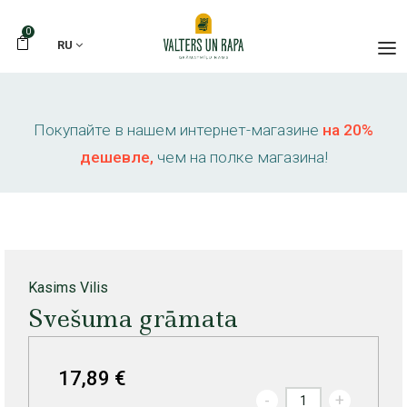
0
RU
Покупайте в нашем интернет-магазине
на 20%
дешевле,
чем на полке магазина!
Kasims Vilis
Svešuma grāmata
17,89 €
-
+