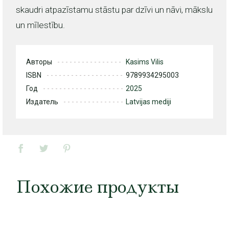
skaudri atpazīstamu stāstu par dzīvi un nāvi, mākslu
un mīlestību.
Авторы
Kasims Vilis
ISBN
9789934295003
Год
2025
Издатель
Latvijas mediji
Похожие продукты