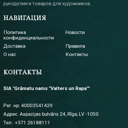
рукоделия и товаров для художников.
НАВИГАЦИЯ
Политика
Новости
конфиденциальности
Доставка
Правила
О нас
Контакты
КОНТАКТЫ
SIA "Grāmatu nams "Valters un Rapa""
Рег. нр: 40003541429
Адрес: Aspazijas bulvāris 24, Rīga, LV -1050
Тел.:
+371 26188111