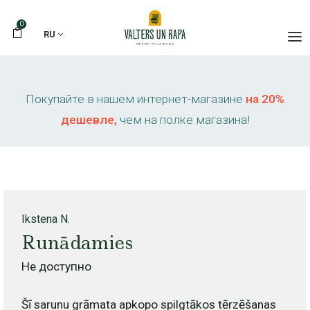
0
RU
Покупайте в нашем интернет-магазине
на 20%
дешевле,
чем на полке магазина!
Ikstena N.
Runādamies
Не доступно
Šī sarunu grāmata apkopo spilgtākos tērzēšanas