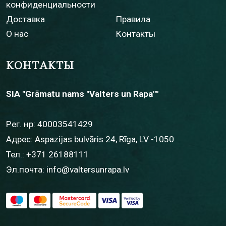
конфиденциальности
Доставка
Правила
О нас
Контакты
КОНТАКТЫ
SIA "Grāmatu nams "Valters un Rapa""
Рег. нр: 40003541429
Адрес: Aspazijas bulvāris 24, Rīga, LV -1050
Тел.:
+371 26188111
Эл.почта:
info@valtersunrapa.lv