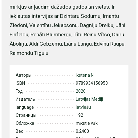
mirkļus ar ļaudīm dažādos gados un vietās. Ir
iekļautas intervijas ar Dzintaru Sodumu, Imantu
Ziedoni, Valentīnu Jekabsonu, Dagniju Dreiku, Jāni
Einfeldu, Renāti Blumbergu, Tītu Reinu Vītso, Dairu
Āboliņu, Aldi Gobzemu, Liānu Langu, Edvīnu Raupu,
Raimondu Tigulu.
Авторы
Ikstena N.
ISBN
9789934156953
Год
2020
Издатель
Latvijas Mediji
language
latviešu
Страницы
192
Обложка
mīkstie vāki
Вес
0.2400