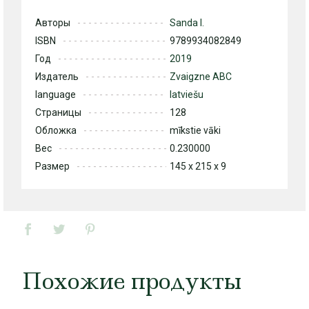
Авторы
Sanda I.
ISBN
9789934082849
Год
2019
Издатель
Zvaigzne ABC
language
latviešu
Страницы
128
Обложка
mīkstie vāki
Вес
0.230000
Размер
145 x 215 x 9
Похожие продукты