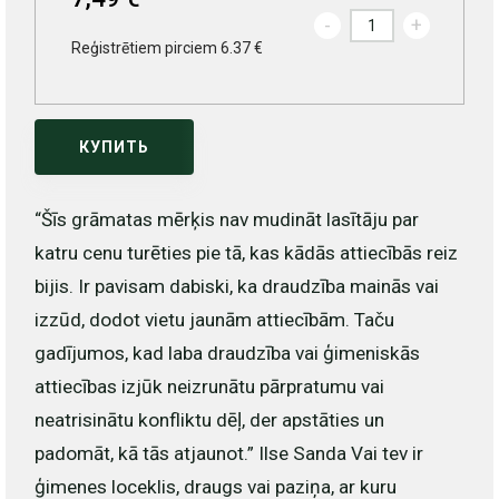
-
+
Reģistrētiem pirciem 6.37 €
КУПИТЬ
“Šīs grāmatas mērķis nav mudināt lasītāju par
katru cenu turēties pie tā, kas kādās attiecībās reiz
bijis. Ir pavisam dabiski, ka draudzība mainās vai
izzūd, dodot vietu jaunām attiecībām. Taču
gadījumos, kad laba draudzība vai ģimeniskās
attiecības izjūk neizrunātu pārpratumu vai
neatrisinātu konfliktu dēļ, der apstāties un
padomāt, kā tās atjaunot.” Ilse Sanda Vai tev ir
ģimenes loceklis, draugs vai paziņa, ar kuru