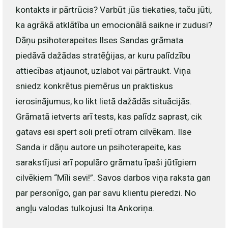
kontakts ir pārtrūcis? Varbūt jūs tiekaties, taču jūti,
ka agrākā atklātība un emocionālā saikne ir zudusi?
Dāņu psihoterapeites Ilses Sandas grāmata
piedāvā dažādas stratēģijas, ar kuru palīdzību
attiecības atjaunot, uzlabot vai pārtraukt. Viņa
sniedz konkrētus piemērus un praktiskus
ierosinājumus, ko likt lietā dažādās situācijās.
Grāmatā ietverts arī tests, kas palīdz saprast, cik
gatavs esi spert soli pretī otram cilvēkam. Ilse
Sanda ir dāņu autore un psihoterapeite, kas
sarakstījusi arī populāro grāmatu īpaši jūtīgiem
cilvēkiem “Mīli sevi!”. Savos darbos viņa raksta gan
par personīgo, gan par savu klientu pieredzi. No
angļu valodas tulkojusi Ita Ankoriņa.