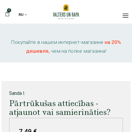
0
RU
Покупайте в нашем интернет-магазине
на 20%
дешевле,
чем на полке магазина!
Sanda I.
Pārtrūkušas attiecības -
atjaunot vai samierināties?
7,49 €