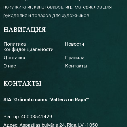
покупки книг, канцтоваров, игр, материалов для
рукоделия и товаров для художников.
НАВИГАЦИЯ
Политика
Новости
конфиденциальности
Доставка
Правила
О нас
Контакты
КОНТАКТЫ
SIA "Grāmatu nams "Valters un Rapa""
Рег. нр: 40003541429
Адрес: Aspazijas bulvāris 24, Rīga, LV -1050