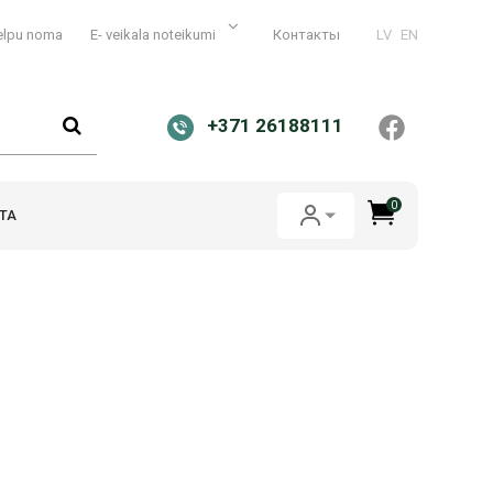
elpu noma
E- veikala noteikumi
Контакты
LV
EN
+371 26188111
0
ТА