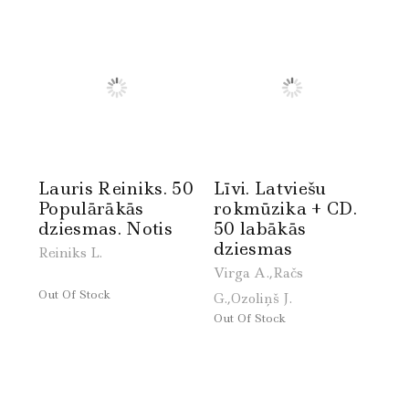
Lauris Reiniks. 50
Līvi. Latviešu
Populārākās
rokmūzika + CD.
dziesmas. Notis
50 labākās
dziesmas
Reiniks L.
Virga A.,Račs
Out Of Stock
G.,Ozoliņš J.
Out Of Stock