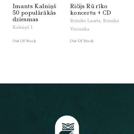
Imants Kalniņš
Ričijs Rū rīko
50 populārākās
koncertu + CD
dziesmas
Reiniks Lauris, Reinika
Kalniņš I.
Veronika
Out Of Stock
Out Of Stock