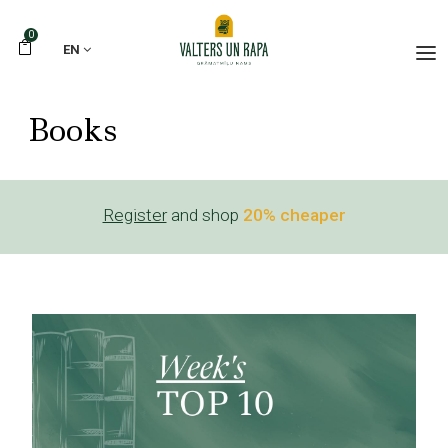
0
EN
Books
Register
and shop
20% cheaper