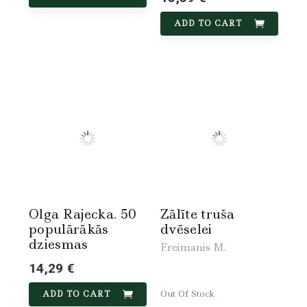
ADD TO CART
Olga Rajecka. 50
Zālīte truša
populārākās
dvēselei
dziesmas
Freimanis M.
14,29 €
Out Of Stock
ADD TO CART