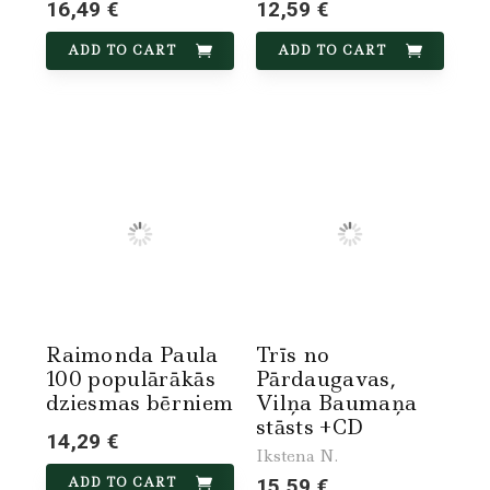
16,49 €
12,59 €
ADD TO CART
ADD TO CART
Raimonda Paula
Trīs no
100 populārākās
Pārdaugavas,
dziesmas bērniem
Vilņa Baumaņa
stāsts +CD
14,29 €
Ikstena N.
ADD TO CART
15,59 €