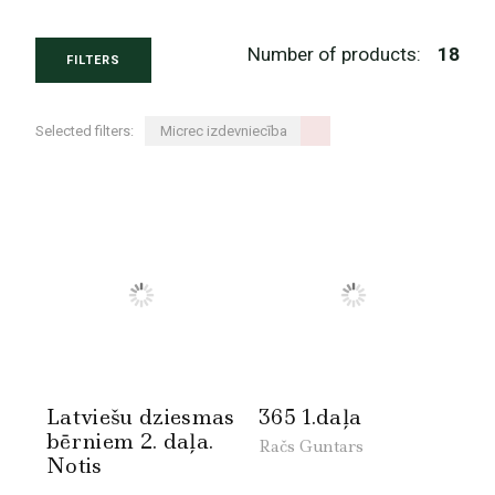
Number of products:
18
FILTERS
Selected filters:
Micrec izdevniecība
Latviešu dziesmas
365 1.daļa
bērniem 2. daļa.
Račs Guntars
Notis